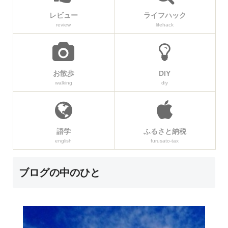
レビュー
ライフハック
review
lifehack
お散歩
DIY
walking
diy
語学
ふるさと納税
english
furusato-tax
ブログの中のひと