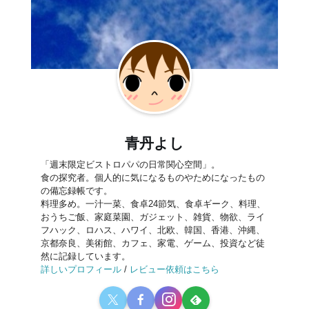
青丹よし
「週末限定ビストロパパの日常関心空間」。
食の探究者。個人的に気になるものやためになったもの
の備忘録帳です。
料理多め。一汁一菜、食卓24節気、食卓ギーク、料理、
おうちご飯、家庭菜園、ガジェット、雑貨、物欲、ライ
フハック、ロハス、ハワイ、北欧、韓国、香港、沖縄、
京都奈良、美術館、カフェ、家電、ゲーム、投資など徒
然に記録しています。
詳しいプロフィール
/
レビュー依頼はこちら