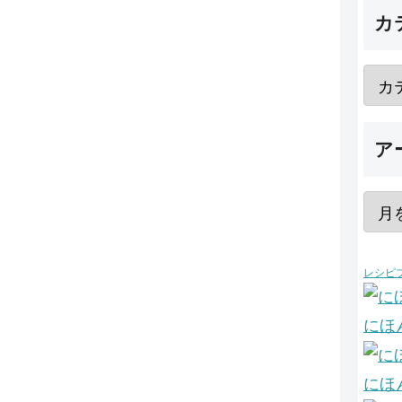
カ
ア
レシピ
にほ
にほ