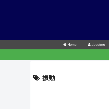
Home
aboutme
振動