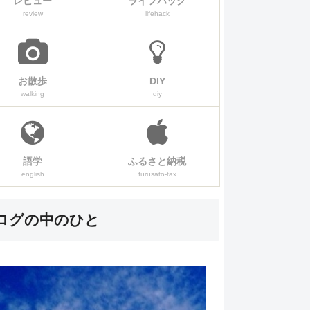
レビュー
ライフハック
review
lifehack
お散歩
DIY
walking
diy
語学
ふるさと納税
english
furusato-tax
ログの中のひと