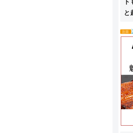
ト
と
注目