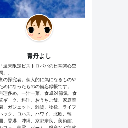
青丹よし
「週末限定ビストロパパの日常関心空
間」。
食の探究者。個人的に気になるものや
ためになったものの備忘録帳です。
料理多め。一汁一菜、食卓24節気、食
卓ギーク、料理、おうちご飯、家庭菜
園、ガジェット、雑貨、物欲、ライフ
ハック、ロハス、ハワイ、北欧、韓
国、香港、沖縄、京都奈良、美術館、
カフェ、家電、ゲーム、投資など徒然