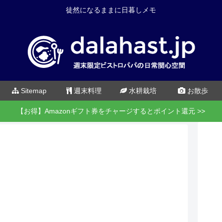
徒然になるままに日暮しメモ
Sitemap
週末料理
水耕栽培
お散歩
【お得】Amazonギフト券をチャージするとポイント還元 >>