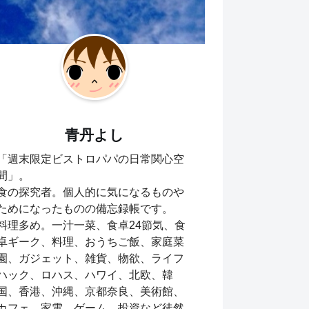
青丹よし
「週末限定ビストロパパの日常関心空
間」。
食の探究者。個人的に気になるものや
ためになったものの備忘録帳です。
料理多め。一汁一菜、食卓24節気、食
卓ギーク、料理、おうちご飯、家庭菜
園、ガジェット、雑貨、物欲、ライフ
ハック、ロハス、ハワイ、北欧、韓
国、香港、沖縄、京都奈良、美術館、
カフェ、家電、ゲーム、投資など徒然