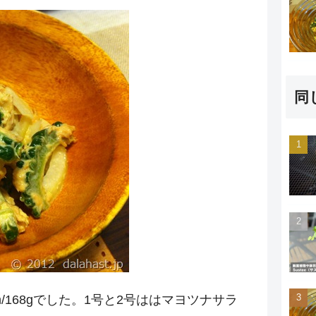
同
cm/168gでした。1号と2号ははマヨツナサラ