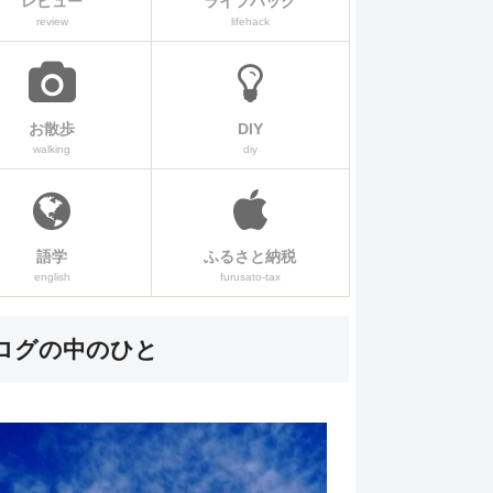
レビュー
ライフハック
review
lifehack
お散歩
DIY
walking
diy
語学
ふるさと納税
english
furusato-tax
ログの中のひと