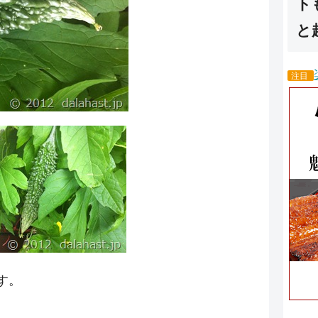
ト
と
注目
す。