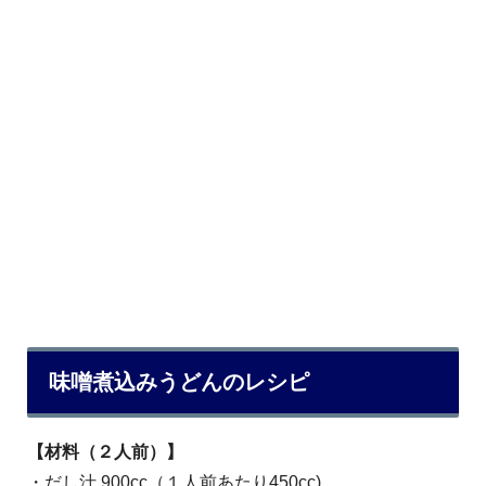
味噌煮込みうどんのレシピ
【材料（２人前）】
・だし汁 900cc（１人前あたり450cc)