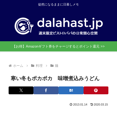
徒然になるままに日暮しメモ
【お得】Amazonギフト券をチャージするとポイント還元 >>
ホーム
料理
麺
寒い冬もポカポカ 味噌煮込みうどん
2013.01.14
2020.03.15