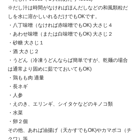
※だし汁は時間がなければほんだしなどの和風顆粒だ
しを水に溶かしいれるだけでもOKです。
・八丁味噌（なければ赤味噌でもOK) 大さじ４
・あわせ味噌（または白味噌でもOK) 大さじ２
・砂糖 大さじ１
・酒 大さじ２
・うどん（冷凍うどんならば簡単ですが、乾麺の場合
は通常より固めに茹でておいてもOK)
・鶏もも肉 適量
・長ネギ
・人参
・えのき、エリンギ、シイタケなどのキノコ類
・水菜
・卵２個
その他、あれば油揚げ（天かすでもOK)やカマボコ（チ
クワ）等