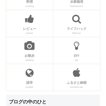
料理
水耕栽培
cooking
hydroponics
レビュー
ライフハック
review
lifehack
お散歩
DIY
walking
diy
語学
ふるさと納税
english
furusato-tax
ブログの中のひと