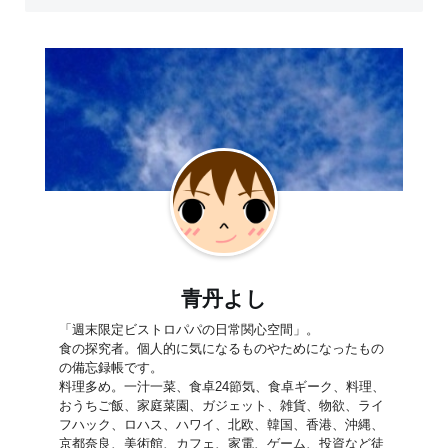
青丹よし
「週末限定ビストロパパの日常関心空間」。
食の探究者。個人的に気になるものやためになったもの
の備忘録帳です。
料理多め。一汁一菜、食卓24節気、食卓ギーク、料理、
おうちご飯、家庭菜園、ガジェット、雑貨、物欲、ライ
フハック、ロハス、ハワイ、北欧、韓国、香港、沖縄、
京都奈良、美術館、カフェ、家電、ゲーム、投資など徒