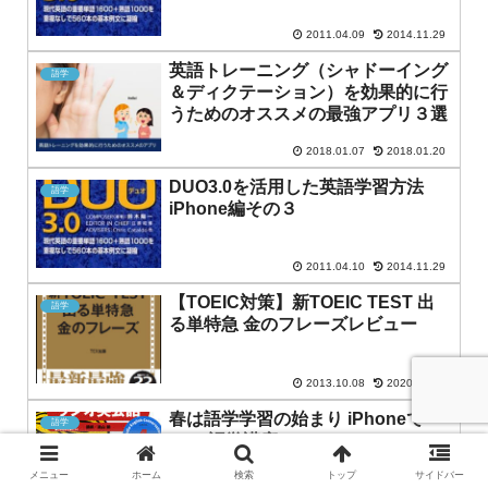
2011.04.09
2014.11.29
英語トレーニング（シャドーイング
語学
＆ディクテーション）を効果的に行
うためのオススメの最強アプリ３選
2018.01.07
2018.01.20
DUO3.0を活用した英語学習方法
語学
iPhone編その３
2011.04.10
2014.11.29
【TOEIC対策】新TOEIC TEST 出
語学
る単特急 金のフレーズレビュー
2013.10.08
2020.03.14
春は語学学習の始まり iPhoneで
語学
NHK語学講座！
メニュー
ホーム
検索
トップ
サイドバー