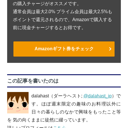
の購入チャージがオススメです。
通常会員は最大2.0% プライム会員は最大2.5%も
ポイントで還元されるので、Amazonで購入する
前に現金チャージするとお得です。
Amazonギフト券をチェック
この記事を書いたのは
dalahast（ダーラヘスト;
@dalahast_jp
）で
す。ほぼ週末限定の趣味のお料理以外に
日々の暮らしのなかで興味をもったこと等
を 気の向くままに徒然に綴っています。
詳しいプロフィールは
こちら
。