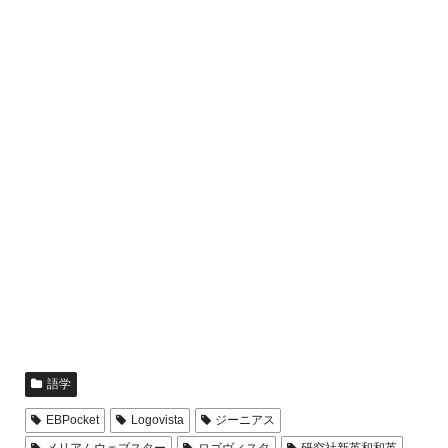
語学
EBPocket
Logovista
ジーニアス