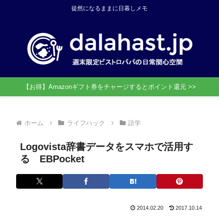
徒然になるままに日暮しメモ
【お得】Amazonギフト券をチャージするとポイント還元 >>
ホーム
ライフハック
語学
Logovista辞書データをスマホで活用す
る EBPocket
2014.02.20
2017.10.14