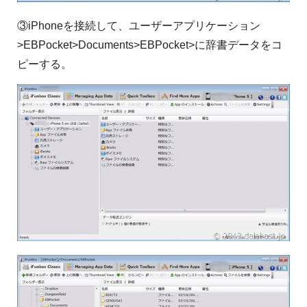
③iPhoneを接続して、ユーザーアプリケーション
>EBPocket>Documents>EBPocket>に辞書データをコ
ピーする。