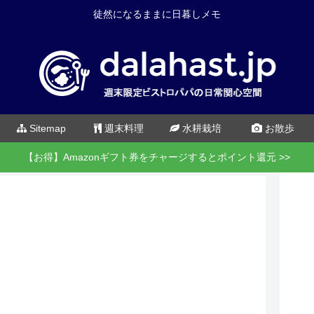
徒然になるままに日暮しメモ
Sitemap
週末料理
水耕栽培
お散歩
【お得】Amazonギフト券をチャージするとポイント還元 >>