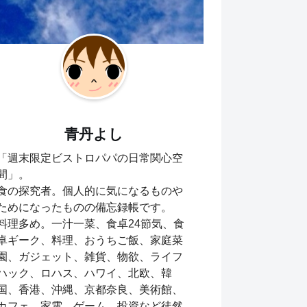
青丹よし
「週末限定ビストロパパの日常関心空
間」。
食の探究者。個人的に気になるものや
ためになったものの備忘録帳です。
料理多め。一汁一菜、食卓24節気、食
卓ギーク、料理、おうちご飯、家庭菜
園、ガジェット、雑貨、物欲、ライフ
ハック、ロハス、ハワイ、北欧、韓
国、香港、沖縄、京都奈良、美術館、
カフェ、家電、ゲーム、投資など徒然