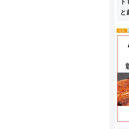
ト
と
注目