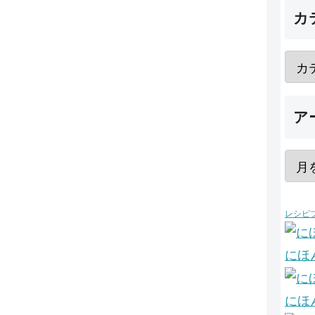
カ
ア
レシピ
にほ
にほ