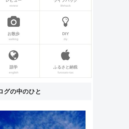
レビュー
ライフハック
review
lifehack
お散歩
DIY
walking
diy
語学
ふるさと納税
english
furusato-tax
ログの中のひと