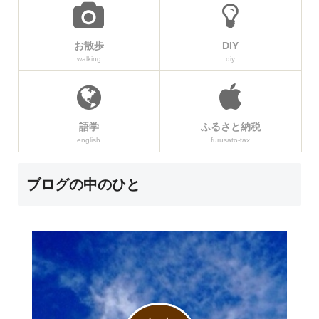
お散歩
DIY
walking
diy
語学
ふるさと納税
english
furusato-tax
ブログの中のひと