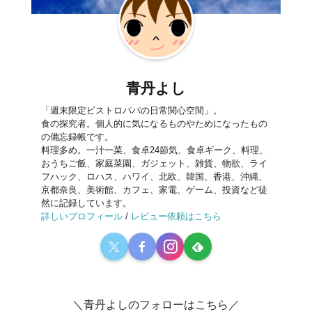
青丹よし
「週末限定ビストロパパの日常関心空間」。
食の探究者。個人的に気になるものやためになったもの
の備忘録帳です。
料理多め。一汁一菜、食卓24節気、食卓ギーク、料理、
おうちご飯、家庭菜園、ガジェット、雑貨、物欲、ライ
フハック、ロハス、ハワイ、北欧、韓国、香港、沖縄、
京都奈良、美術館、カフェ、家電、ゲーム、投資など徒
然に記録しています。
詳しいプロフィール
/
レビュー依頼はこちら
＼青丹よしのフォローはこちら／