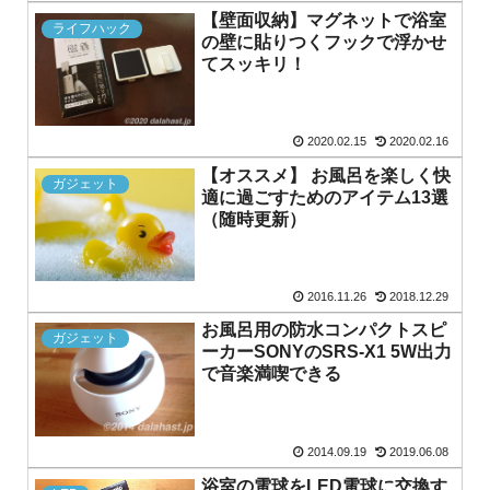
【壁面収納】マグネットで浴室
ライフハック
の壁に貼りつくフックで浮かせ
てスッキリ！
2020.02.15
2020.02.16
【オススメ】 お風呂を楽しく快
ガジェット
適に過ごすためのアイテム13選
（随時更新）
2016.11.26
2018.12.29
お風呂用の防水コンパクトスピ
ガジェット
ーカーSONYのSRS-X1 5W出力
で音楽満喫できる
2014.09.19
2019.06.08
浴室の電球をLED電球に交換す