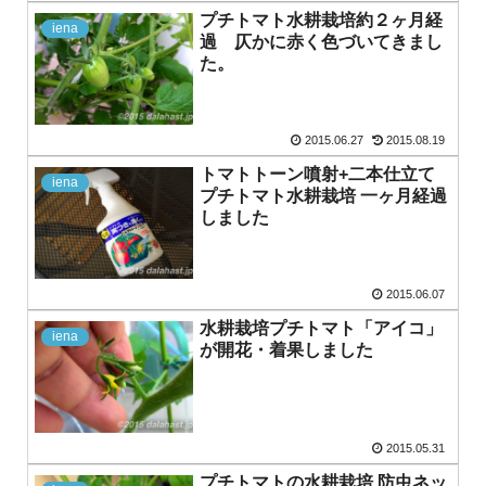
プチトマト水耕栽培約２ヶ月経
iena
過 仄かに赤く色づいてきまし
た。
2015.06.27
2015.08.19
トマトトーン噴射+二本仕立て
iena
プチトマト水耕栽培 一ヶ月経過
しました
2015.06.07
水耕栽培プチトマト「アイコ」
iena
が開花・着果しました
2015.05.31
プチトマトの水耕栽培 防虫ネッ