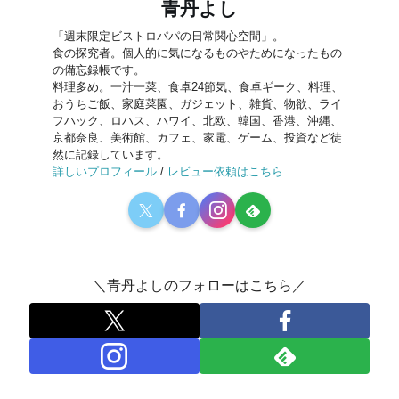
青丹よし
「週末限定ビストロパパの日常関心空間」。
食の探究者。個人的に気になるものやためになったもの
の備忘録帳です。
料理多め。一汁一菜、食卓24節気、食卓ギーク、料理、
おうちご飯、家庭菜園、ガジェット、雑貨、物欲、ライ
フハック、ロハス、ハワイ、北欧、韓国、香港、沖縄、
京都奈良、美術館、カフェ、家電、ゲーム、投資など徒
然に記録しています。
詳しいプロフィール
/
レビュー依頼はこちら
＼青丹よしのフォローはこちら／