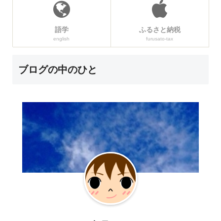
語学
ふるさと納税
english
furusato-tax
ブログの中のひと