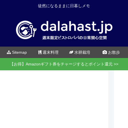
徒然になるままに日暮しメモ
Sitemap
週末料理
水耕栽培
お散歩
【お得】Amazonギフト券をチャージするとポイント還元 >>