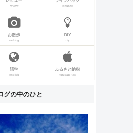
レビュー
ライフハック
review
lifehack
お散歩
DIY
walking
diy
語学
ふるさと納税
english
furusato-tax
ログの中のひと