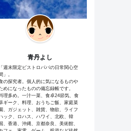
青丹よし
「週末限定ビストロパパの日常関心空
間」。
食の探究者。個人的に気になるものや
ためになったものの備忘録帳です。
料理多め。一汁一菜、食卓24節気、食
卓ギーク、料理、おうちご飯、家庭菜
園、ガジェット、雑貨、物欲、ライフ
ハック、ロハス、ハワイ、北欧、韓
国、香港、沖縄、京都奈良、美術館、
カフェ、家電、ゲーム、投資など徒然