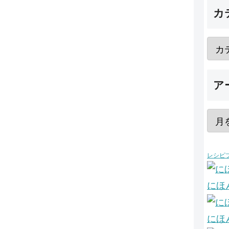
カ
ア
レシピ
にほ
にほ