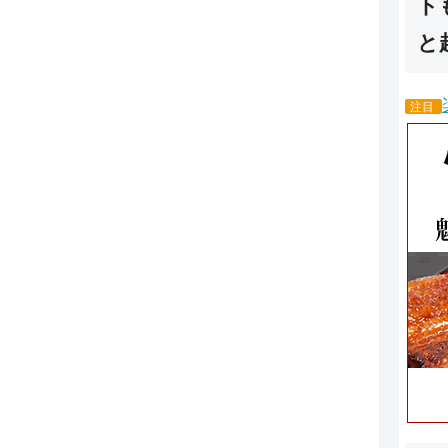
ト
と
注目