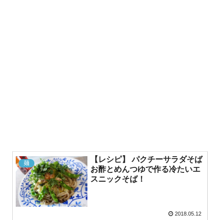
【レシピ】 パクチーサラダそば
麺
お酢とめんつゆで作る冷たいエ
スニックそば！
2018.05.12