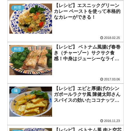
【レシピ】エスニックグリーン
料理
カレー ペーストを使って本格的
なカレーができる！
2018.02.25
【レシピ】 ベトナム風揚げ春巻
料理
き（チャーゾー）サクサク食
感！中身はジューシーなライス
ペーパーでつくる揚げ春巻き
2017.03.06
【レシピ】エビと厚揚げのシン
麺
ガポールラクサ風 陳健太郎さん
スパイスの効いたココナッツエ
スニック麺
2016.11.23
【レシピ】 ベトナム風 肉と空芯