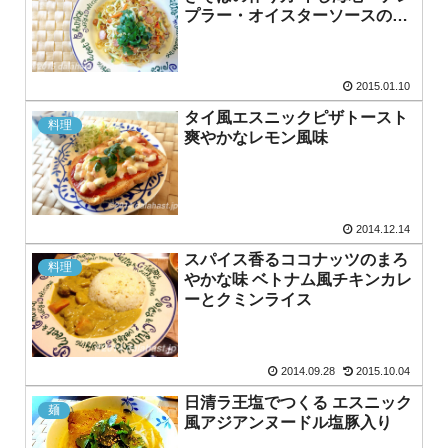
プラー・オイスターソースの旨
味が最高です
2015.01.10
タイ風エスニックピザトースト
料理
爽やかなレモン風味
2014.12.14
スパイス香るココナッツのまろ
料理
やかな味 ベトナム風チキンカレ
ーとクミンライス
2014.09.28
2015.10.04
日清ラ王塩でつくる エスニック
麺
風アジアンヌードル塩豚入り