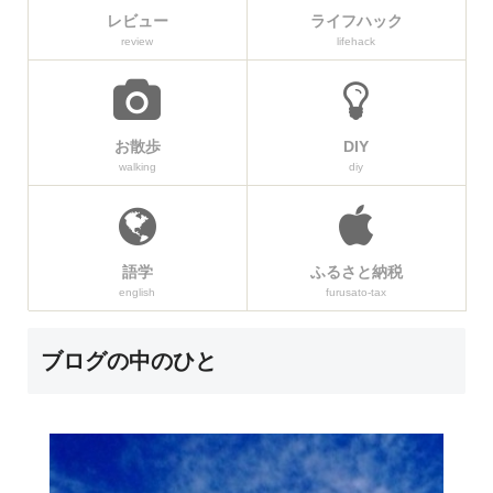
レビュー
ライフハック
review
lifehack
お散歩
DIY
walking
diy
語学
ふるさと納税
english
furusato-tax
ブログの中のひと