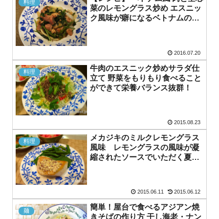
料理
菜のレモングラス炒め エスニッ
ク風味が癖になるベトナムの家
庭料理
2016.07.20
牛肉のエスニック炒めサラダ仕
料理
立て 野菜をもりもり食べること
ができて栄養バランス抜群！
2015.08.23
メカジキのミルクレモングラス
料理
風味 レモングラスの風味が凝
縮されたソースでいただく夏ら
しいソテー
2015.06.11
2015.06.12
簡単！屋台で食べるアジアン焼
麺
きそばの作り方 干し海老・ナン