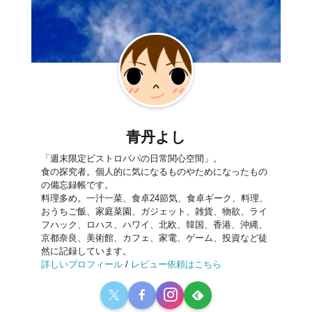
青丹よし
「週末限定ビストロパパの日常関心空間」。
食の探究者。個人的に気になるものやためになったもの
の備忘録帳です。
料理多め。一汁一菜、食卓24節気、食卓ギーク、料理、
おうちご飯、家庭菜園、ガジェット、雑貨、物欲、ライ
フハック、ロハス、ハワイ、北欧、韓国、香港、沖縄、
京都奈良、美術館、カフェ、家電、ゲーム、投資など徒
然に記録しています。
詳しいプロフィール
/
レビュー依頼はこちら