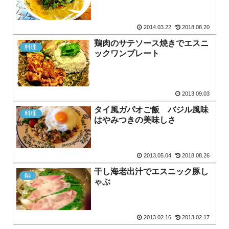
2014.03.22
2018.08.20
鶏肉のサテソース焼きでエスニ
料理
ックワンプレート
2013.09.03
タイ風ガパオご飯 バジル風味
料理
はやみつきの美味しさ
2013.05.04
2018.08.26
干し海老出汁でエスニック豚し
鍋
ゃぶ
2013.02.16
2013.02.17