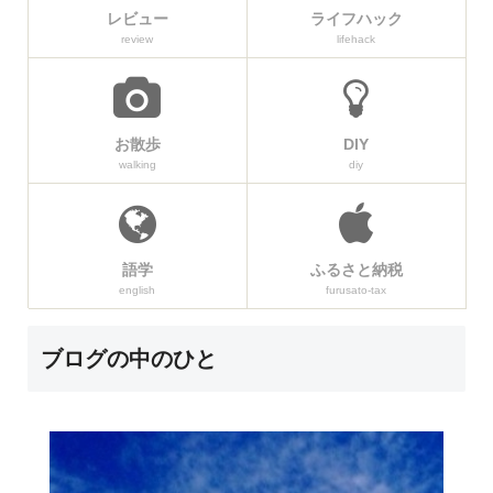
レビュー
ライフハック
review
lifehack
お散歩
DIY
walking
diy
語学
ふるさと納税
english
furusato-tax
ブログの中のひと