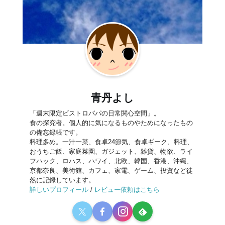
青丹よし
「週末限定ビストロパパの日常関心空間」。
食の探究者。個人的に気になるものやためになったもの
の備忘録帳です。
料理多め。一汁一菜、食卓24節気、食卓ギーク、料理、
おうちご飯、家庭菜園、ガジェット、雑貨、物欲、ライ
フハック、ロハス、ハワイ、北欧、韓国、香港、沖縄、
京都奈良、美術館、カフェ、家電、ゲーム、投資など徒
然に記録しています。
詳しいプロフィール
/
レビュー依頼はこちら