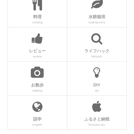
料理
水耕栽培
cooking
hydroponics
レビュー
ライフハック
review
lifehack
お散歩
DIY
walking
diy
語学
ふるさと納税
english
furusato-tax