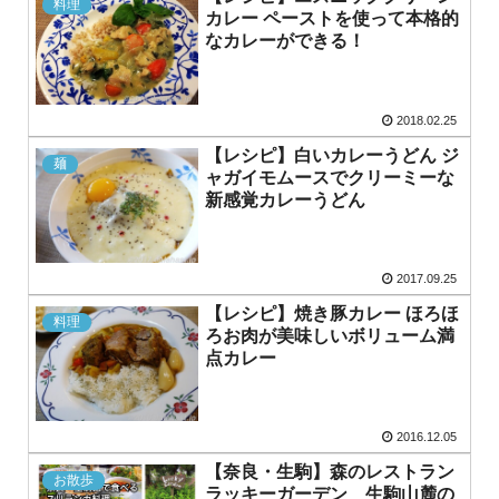
料理
カレー ペーストを使って本格的
なカレーができる！
2018.02.25
【レシピ】白いカレーうどん ジ
麺
ャガイモムースでクリーミーな
新感覚カレーうどん
2017.09.25
【レシピ】焼き豚カレー ほろほ
料理
ろお肉が美味しいボリューム満
点カレー
2016.12.05
【奈良・生駒】森のレストラン
お散歩
ラッキーガーデン 生駒山麓の