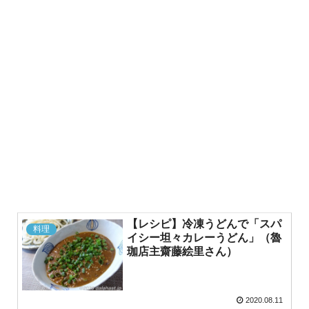
【レシピ】冷凍うどんで「スパ
料理
イシー坦々カレーうどん」（魯
珈店主齋藤絵里さん）
2020.08.11