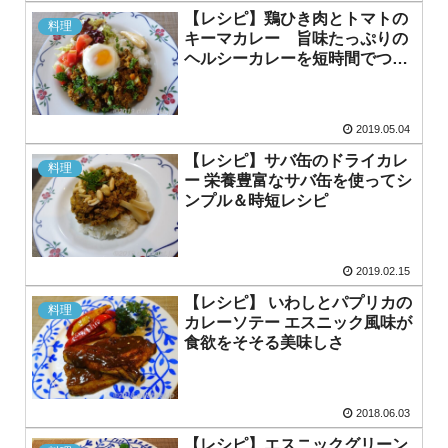
【レシピ】鶏ひき肉とトマトの
料理
キーマカレー 旨味たっぷりの
ヘルシーカレーを短時間でつく
る
2019.05.04
【レシピ】サバ缶のドライカレ
料理
ー 栄養豊富なサバ缶を使ってシ
ンプル＆時短レシピ
2019.02.15
【レシピ】 いわしとパプリカの
料理
カレーソテー エスニック風味が
食欲をそそる美味しさ
2018.06.03
【レシピ】エスニックグリーン