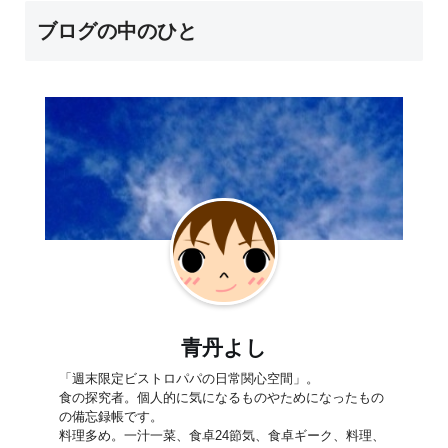
ブログの中のひと
青丹よし
「週末限定ビストロパパの日常関心空間」。
食の探究者。個人的に気になるものやためになったもの
の備忘録帳です。
料理多め。一汁一菜、食卓24節気、食卓ギーク、料理、