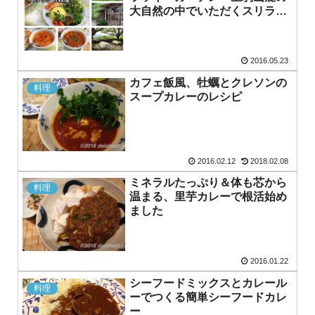
大自然の中でいただくスリラン
カ料理
2016.05.23
カフェ飯風、牡蠣とクレソンの
料理
スープカレーのレシピ
2016.02.12
2018.02.08
ミネラルたっぷり＆体も芯から
料理
温まる、里芋カレーで根活始め
ました
2016.01.22
シーフードミックスとカレール
料理
ーでつくる簡単シーフードカレ
ー