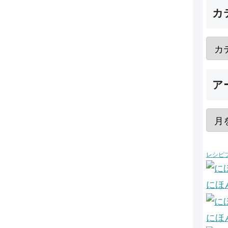
カ
ア
レシピ
にほ
にほ