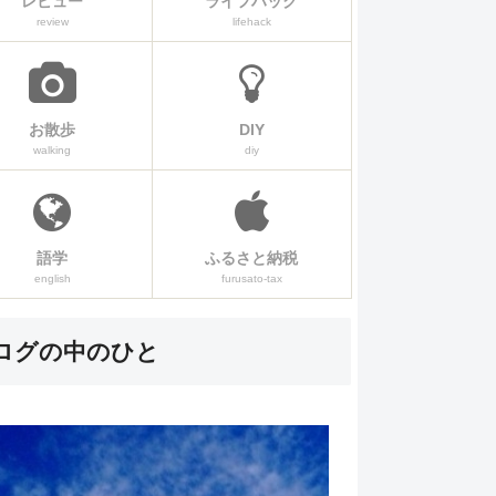
レビュー
ライフハック
review
lifehack
お散歩
DIY
walking
diy
語学
ふるさと納税
english
furusato-tax
ログの中のひと