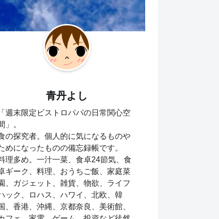
青丹よし
「週末限定ビストロパパの日常関心空
間」。
食の探究者。個人的に気になるものや
ためになったものの備忘録帳です。
料理多め。一汁一菜、食卓24節気、食
卓ギーク、料理、おうちご飯、家庭菜
園、ガジェット、雑貨、物欲、ライフ
ハック、ロハス、ハワイ、北欧、韓
国、香港、沖縄、京都奈良、美術館、
カフェ、家電、ゲーム、投資など徒然