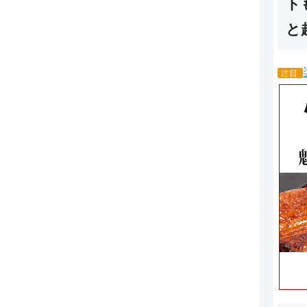
ト
と
注目