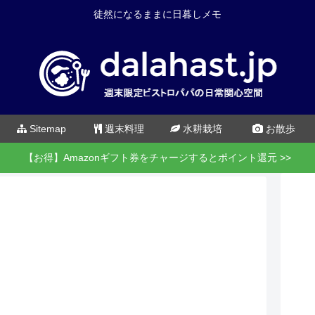
徒然になるままに日暮しメモ
Sitemap
週末料理
水耕栽培
お散歩
【お得】Amazonギフト券をチャージするとポイント還元 >>