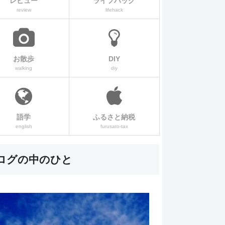
レビュー
ライフハック
review
lifehack
お散歩
DIY
walking
diy
語学
ふるさと納税
english
furusato-tax
ログの中のひと