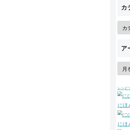
カ
ア
レシピ
にほ
にほ