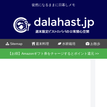
徒然になるままに日暮しメモ
Sitemap
週末料理
水耕栽培
お散歩
【お得】Amazonギフト券をチャージするとポイント還元 >>