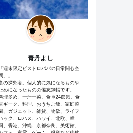
青丹よし
「週末限定ビストロパパの日常関心空
間」。
食の探究者。個人的に気になるものや
ためになったものの備忘録帳です。
料理多め。一汁一菜、食卓24節気、食
卓ギーク、料理、おうちご飯、家庭菜
園、ガジェット、雑貨、物欲、ライフ
ハック、ロハス、ハワイ、北欧、韓
国、香港、沖縄、京都奈良、美術館、
カフェ、家電、ゲーム、投資など徒然