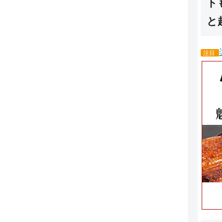
ト
と
注目