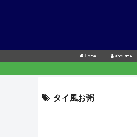
Home
aboutme
タイ風お粥