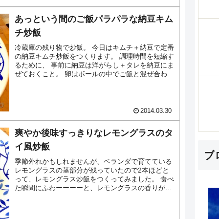
あっという間のご飯パラパラな納豆キム
チ炒飯
冷蔵庫の残り物で炒飯。 今日はキムチ＋納豆で定番
の納豆キムチ炒飯をつくります。 調理時間を短縮す
るために、 事前に納豆は洋がらし＋タレを納豆にま
ぜておくこと。 卵はボールの中でご飯と混ぜ合わせ
れおくこと。 油はぜひごま油で炒めてください。
香...
2014.03.30
爽やか後味すっきりなレモングラスのタ
イ風炒飯
ブ
季節外れかもしれませんが、ベランダで育てている
レモングラスの茎部分が残っていたので2本ほどと
って、レモングラス炒飯をつくってみました。 食べ
た瞬間にふわーーーーと、レモングラスの香りが漂
います。 ナンプラーもいい仕事してます。 炒飯に
使うの...