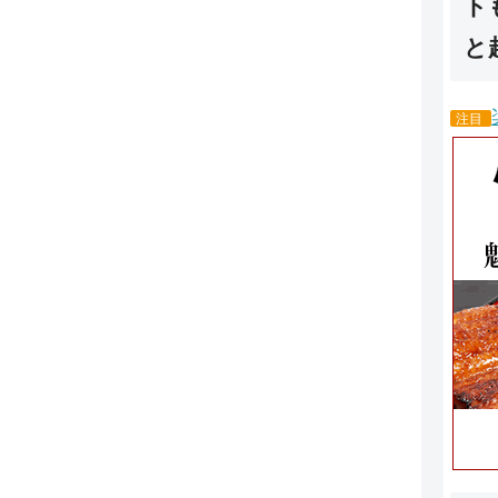
ト
と
注目