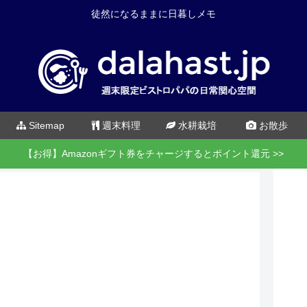
徒然になるままに日暮しメモ
Sitemap
週末料理
水耕栽培
お散歩
【お得】Amazonギフト券をチャージするとポイント還元 >>