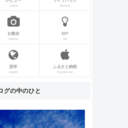
レビュー
ライフハック
review
lifehack
お散歩
DIY
walking
diy
語学
ふるさと納税
english
furusato-tax
ログの中のひと