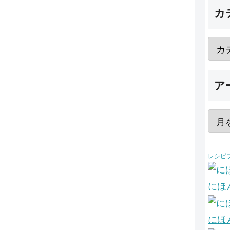
カ
ア
レシピ
にほ
にほ