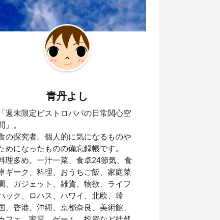
青丹よし
「週末限定ビストロパパの日常関心空
間」。
食の探究者。個人的に気になるものや
ためになったものの備忘録帳です。
料理多め。一汁一菜、食卓24節気、食
卓ギーク、料理、おうちご飯、家庭菜
園、ガジェット、雑貨、物欲、ライフ
ハック、ロハス、ハワイ、北欧、韓
国、香港、沖縄、京都奈良、美術館、
カフェ、家電、ゲーム、投資など徒然