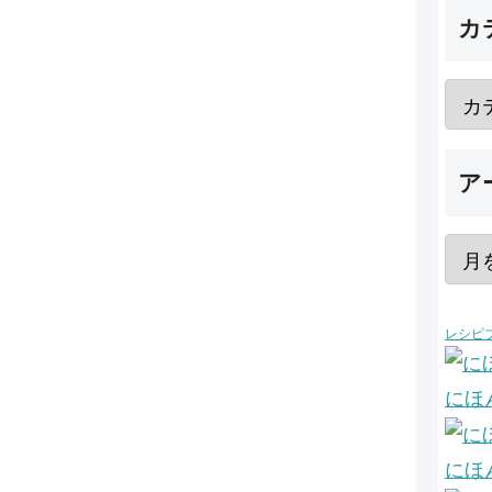
カ
ア
レシピ
にほ
にほ