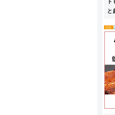
ト
と
注目