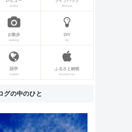
レビュー
ライフハック
review
lifehack
お散歩
DIY
walking
diy
語学
ふるさと納税
english
furusato-tax
ログの中のひと