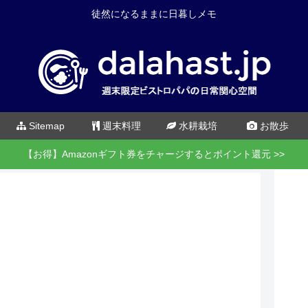
徒然になるままに日暮しメモ
Sitemap
週末料理
水耕栽培
お散歩
【お得】Amazonギフト券をチャージするとポイント還元 >>