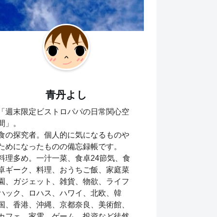
青丹よし
「週末限定ビストロパパの日常関心空
間」。
食の探究者。個人的に気になるものや
ためになったものの備忘録帳です。
料理多め。一汁一菜、食卓24節気、食
卓ギーク、料理、おうちご飯、家庭菜
園、ガジェット、雑貨、物欲、ライフ
ハック、ロハス、ハワイ、北欧、韓
国、香港、沖縄、京都奈良、美術館、
カフェ、家電、ゲーム、投資など徒然