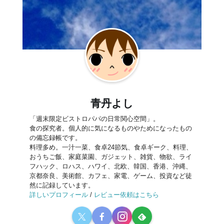
青丹よし
「週末限定ビストロパパの日常関心空間」。
食の探究者。個人的に気になるものやためになったもの
の備忘録帳です。
料理多め。一汁一菜、食卓24節気、食卓ギーク、料理、
おうちご飯、家庭菜園、ガジェット、雑貨、物欲、ライ
フハック、ロハス、ハワイ、北欧、韓国、香港、沖縄、
京都奈良、美術館、カフェ、家電、ゲーム、投資など徒
然に記録しています。
詳しいプロフィール
/
レビュー依頼はこちら