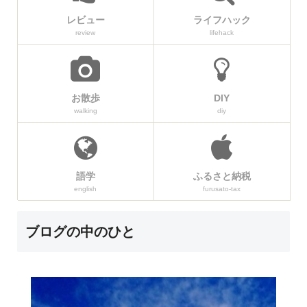
レビュー
ライフハック
review
lifehack
お散歩
DIY
walking
diy
語学
ふるさと納税
english
furusato-tax
ブログの中のひと