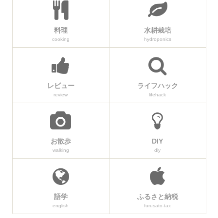
料理
水耕栽培
cooking
hydroponics
レビュー
ライフハック
review
lifehack
お散歩
DIY
walking
diy
語学
ふるさと納税
english
furusato-tax