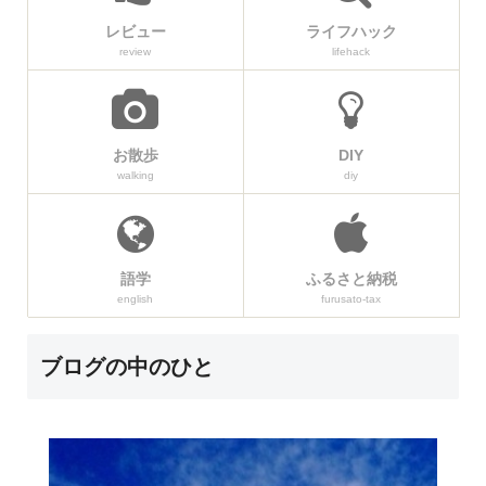
レビュー
ライフハック
review
lifehack
お散歩
DIY
walking
diy
語学
ふるさと納税
english
furusato-tax
ブログの中のひと