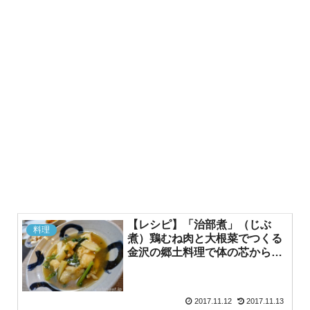
【レシピ】「治部煮」（じぶ
料理
煮）鶏むね肉と大根菜でつくる
金沢の郷土料理で体の芯から温
まる
2017.11.12
2017.11.13