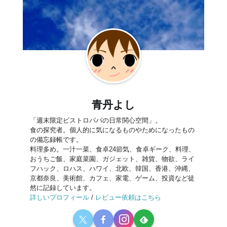
青丹よし
「週末限定ビストロパパの日常関心空間」。
食の探究者。個人的に気になるものやためになったもの
の備忘録帳です。
料理多め。一汁一菜、食卓24節気、食卓ギーク、料理、
おうちご飯、家庭菜園、ガジェット、雑貨、物欲、ライ
フハック、ロハス、ハワイ、北欧、韓国、香港、沖縄、
京都奈良、美術館、カフェ、家電、ゲーム、投資など徒
然に記録しています。
詳しいプロフィール
/
レビュー依頼はこちら