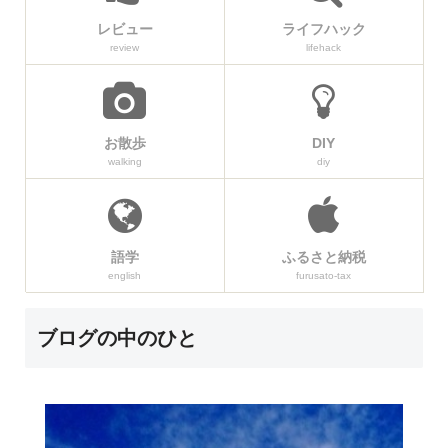
レビュー
ライフハック
review
lifehack
お散歩
DIY
walking
diy
語学
ふるさと納税
english
furusato-tax
ブログの中のひと