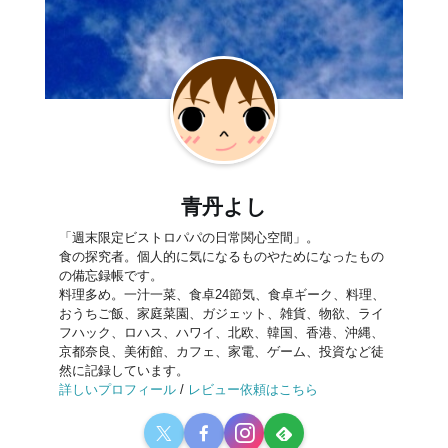
青丹よし
「週末限定ビストロパパの日常関心空間」。
食の探究者。個人的に気になるものやためになったもの
の備忘録帳です。
料理多め。一汁一菜、食卓24節気、食卓ギーク、料理、
おうちご飯、家庭菜園、ガジェット、雑貨、物欲、ライ
フハック、ロハス、ハワイ、北欧、韓国、香港、沖縄、
京都奈良、美術館、カフェ、家電、ゲーム、投資など徒
然に記録しています。
詳しいプロフィール
/
レビュー依頼はこちら