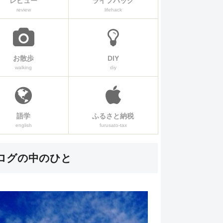
レビュー
ライフハック
review
lifehack
お散歩
DIY
walking
diy
語学
ふるさと納税
english
furusato-tax
ログの中のひと