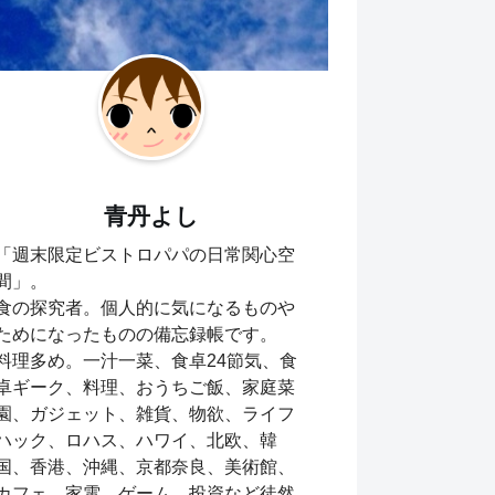
青丹よし
「週末限定ビストロパパの日常関心空
間」。
食の探究者。個人的に気になるものや
ためになったものの備忘録帳です。
料理多め。一汁一菜、食卓24節気、食
卓ギーク、料理、おうちご飯、家庭菜
園、ガジェット、雑貨、物欲、ライフ
ハック、ロハス、ハワイ、北欧、韓
国、香港、沖縄、京都奈良、美術館、
カフェ、家電、ゲーム、投資など徒然