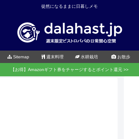
徒然になるままに日暮しメモ
Sitemap
週末料理
水耕栽培
お散歩
【お得】Amazonギフト券をチャージするとポイント還元 >>