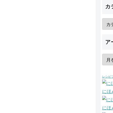
カ
ア
レシピ
にほ
にほ