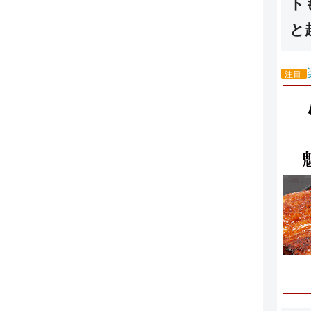
ト
と
注目