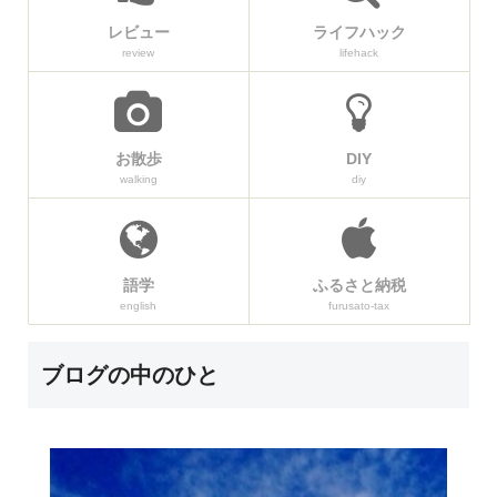
レビュー
ライフハック
review
lifehack
お散歩
DIY
walking
diy
語学
ふるさと納税
english
furusato-tax
ブログの中のひと