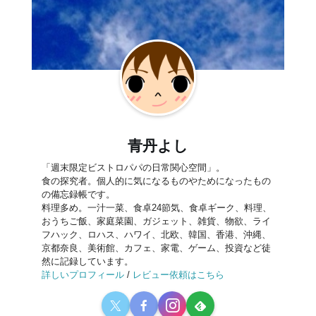
青丹よし
「週末限定ビストロパパの日常関心空間」。
食の探究者。個人的に気になるものやためになったもの
の備忘録帳です。
料理多め。一汁一菜、食卓24節気、食卓ギーク、料理、
おうちご飯、家庭菜園、ガジェット、雑貨、物欲、ライ
フハック、ロハス、ハワイ、北欧、韓国、香港、沖縄、
京都奈良、美術館、カフェ、家電、ゲーム、投資など徒
然に記録しています。
詳しいプロフィール
/
レビュー依頼はこちら