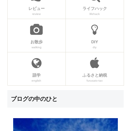
レビュー
ライフハック
review
lifehack
お散歩
DIY
walking
diy
語学
ふるさと納税
english
furusato-tax
ブログの中のひと