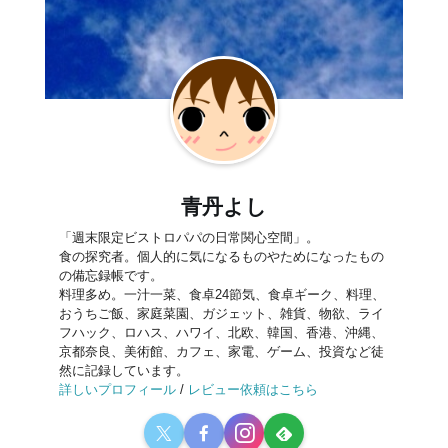
青丹よし
「週末限定ビストロパパの日常関心空間」。
食の探究者。個人的に気になるものやためになったもの
の備忘録帳です。
料理多め。一汁一菜、食卓24節気、食卓ギーク、料理、
おうちご飯、家庭菜園、ガジェット、雑貨、物欲、ライ
フハック、ロハス、ハワイ、北欧、韓国、香港、沖縄、
京都奈良、美術館、カフェ、家電、ゲーム、投資など徒
然に記録しています。
詳しいプロフィール
/
レビュー依頼はこちら