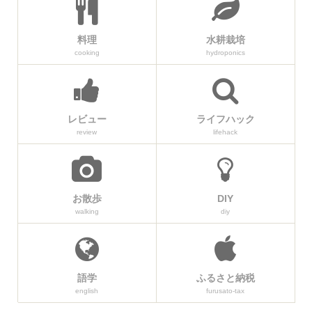
料理
水耕栽培
cooking
hydroponics
レビュー
ライフハック
review
lifehack
お散歩
DIY
walking
diy
語学
ふるさと納税
english
furusato-tax