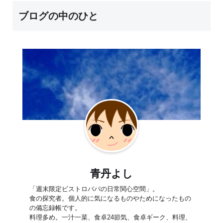
ブログの中のひと
青丹よし
「週末限定ビストロパパの日常関心空間」。
食の探究者。個人的に気になるものやためになったもの
の備忘録帳です。
料理多め。一汁一菜、食卓24節気、食卓ギーク、料理、