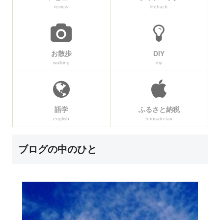
review
lifehack
お散歩
DIY
walking
diy
語学
ふるさと納税
english
furusato-tax
ブログの中のひと