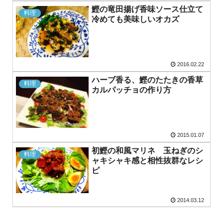
鰹の竜田揚げ香味ソース仕立て
料理
冷めても美味しいオカズ
2016.02.22
ハーブ香る、鰹のたたきの香草
料理
カルパッチョの作り方
2015.01.07
初鰹の和風マリネ 玉ねぎのシ
料理
ャキシャキ感と相性抜群なレシ
ピ
2014.03.12