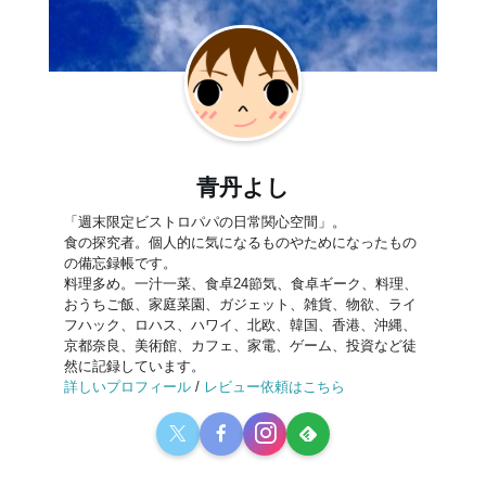
青丹よし
「週末限定ビストロパパの日常関心空間」。
食の探究者。個人的に気になるものやためになったもの
の備忘録帳です。
料理多め。一汁一菜、食卓24節気、食卓ギーク、料理、
おうちご飯、家庭菜園、ガジェット、雑貨、物欲、ライ
フハック、ロハス、ハワイ、北欧、韓国、香港、沖縄、
京都奈良、美術館、カフェ、家電、ゲーム、投資など徒
然に記録しています。
詳しいプロフィール
/
レビュー依頼はこちら