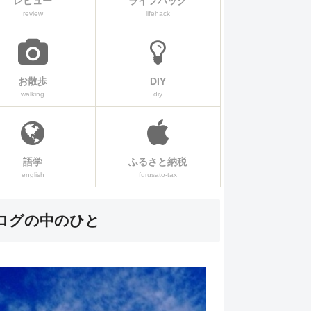
レビュー
ライフハック
review
lifehack
お散歩
DIY
walking
diy
語学
ふるさと納税
english
furusato-tax
ログの中のひと