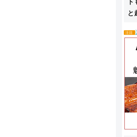
ト
と
注目