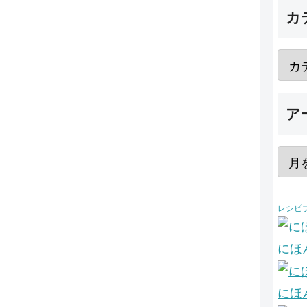
カ
ア
レシピ
にほ
にほ