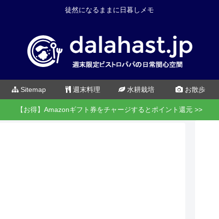
徒然になるままに日暮しメモ
Sitemap
週末料理
水耕栽培
お散歩
【お得】Amazonギフト券をチャージするとポイント還元 >>