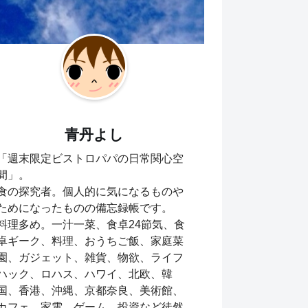
青丹よし
「週末限定ビストロパパの日常関心空
間」。
食の探究者。個人的に気になるものや
ためになったものの備忘録帳です。
料理多め。一汁一菜、食卓24節気、食
卓ギーク、料理、おうちご飯、家庭菜
園、ガジェット、雑貨、物欲、ライフ
ハック、ロハス、ハワイ、北欧、韓
国、香港、沖縄、京都奈良、美術館、
カフェ、家電、ゲーム、投資など徒然