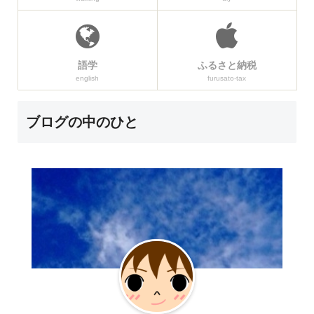
語学
ふるさと納税
english
furusato-tax
ブログの中のひと