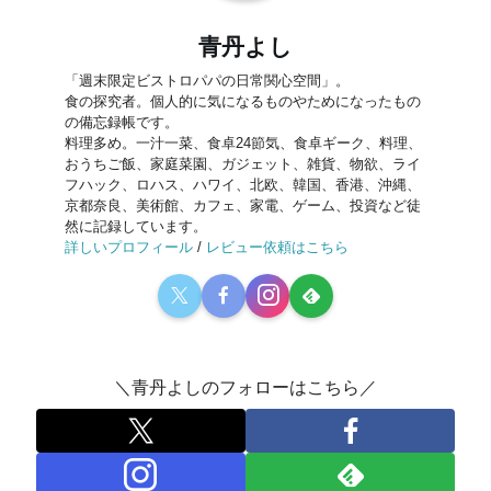
青丹よし
「週末限定ビストロパパの日常関心空間」。
食の探究者。個人的に気になるものやためになったもの
の備忘録帳です。
料理多め。一汁一菜、食卓24節気、食卓ギーク、料理、
おうちご飯、家庭菜園、ガジェット、雑貨、物欲、ライ
フハック、ロハス、ハワイ、北欧、韓国、香港、沖縄、
京都奈良、美術館、カフェ、家電、ゲーム、投資など徒
然に記録しています。
詳しいプロフィール
/
レビュー依頼はこちら
＼青丹よしのフォローはこちら／