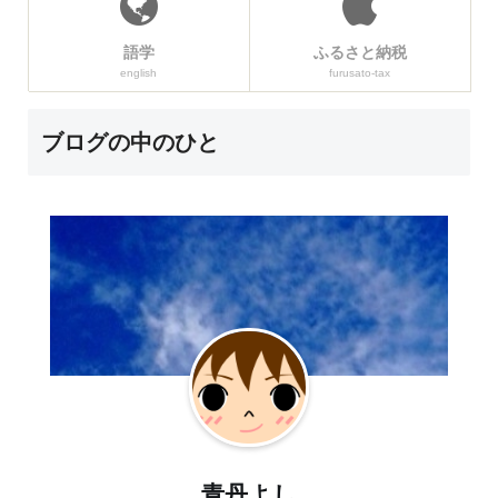
語学
ふるさと納税
english
furusato-tax
ブログの中のひと
青丹よし