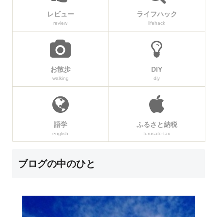
レビュー
ライフハック
review
lifehack
お散歩
DIY
walking
diy
語学
ふるさと納税
english
furusato-tax
ブログの中のひと