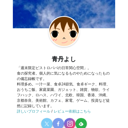
青丹よし
「週末限定ビストロパパの日常関心空間」。
食の探究者。個人的に気になるものやためになったもの
の備忘録帳です。
料理多め。一汁一菜、食卓24節気、食卓ギーク、料理、
おうちご飯、家庭菜園、ガジェット、雑貨、物欲、ライ
フハック、ロハス、ハワイ、北欧、韓国、香港、沖縄、
京都奈良、美術館、カフェ、家電、ゲーム、投資など徒
然に記録しています。
詳しいプロフィール
/
レビュー依頼はこちら