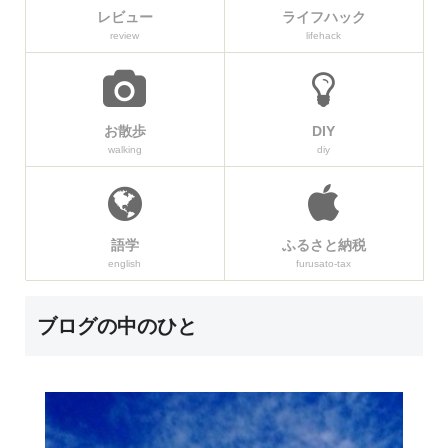
レビュー
ライフハック
review
lifehack
お散歩
DIY
walking
diy
語学
ふるさと納税
english
furusato-tax
ブログの中のひと