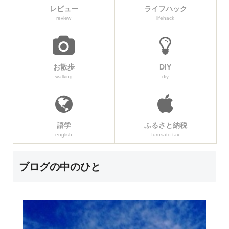
レビュー
ライフハック
review
lifehack
お散歩
DIY
walking
diy
語学
ふるさと納税
english
furusato-tax
ブログの中のひと