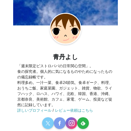
青丹よし
「週末限定ビストロパパの日常関心空間」。
食の探究者。個人的に気になるものやためになったもの
の備忘録帳です。
料理多め。一汁一菜、食卓24節気、食卓ギーク、料理、
おうちご飯、家庭菜園、ガジェット、雑貨、物欲、ライ
フハック、ロハス、ハワイ、北欧、韓国、香港、沖縄、
京都奈良、美術館、カフェ、家電、ゲーム、投資など徒
然に記録しています。
詳しいプロフィール
/
レビュー依頼はこちら