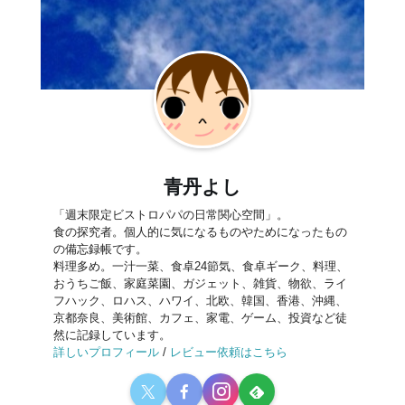
青丹よし
「週末限定ビストロパパの日常関心空間」。
食の探究者。個人的に気になるものやためになったもの
の備忘録帳です。
料理多め。一汁一菜、食卓24節気、食卓ギーク、料理、
おうちご飯、家庭菜園、ガジェット、雑貨、物欲、ライ
フハック、ロハス、ハワイ、北欧、韓国、香港、沖縄、
京都奈良、美術館、カフェ、家電、ゲーム、投資など徒
然に記録しています。
詳しいプロフィール
/
レビュー依頼はこちら