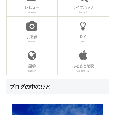
レビュー
ライフハック
review
lifehack
お散歩
DIY
walking
diy
語学
ふるさと納税
english
furusato-tax
ブログの中のひと