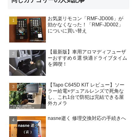
同じカテゴリーの人気記事
お気楽リモコン「RMF-JD006」が
効かなくなった！「RMF-JD002」
についに買い替え
【最新版】車用アロマディフューザ
ーおすすめ６選 快適ドライブタイム
を満喫！
【Tapo C645D KIT レビュー】ソー
ラー給電×デュアルレンズで死角な
し、これ1台で防犯は完結できる屋
外カメラ
nasne逝く 修理交換対応の手続きへ