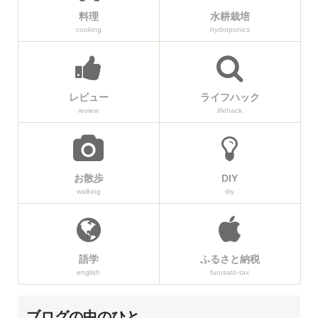
料理
水耕栽培
cooking
hydroponics
レビュー
ライフハック
review
lifehack
お散歩
DIY
walking
diy
語学
ふるさと納税
english
furusato-tax
ブログの中のひと