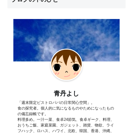
青丹よし
「週末限定ビストロパパの日常関心空間」。
食の探究者。個人的に気になるものやためになったもの
の備忘録帳です。
料理多め。一汁一菜、食卓24節気、食卓ギーク、料理、
おうちご飯、家庭菜園、ガジェット、雑貨、物欲、ライ
フハック、ロハス、ハワイ、北欧、韓国、香港、沖縄、