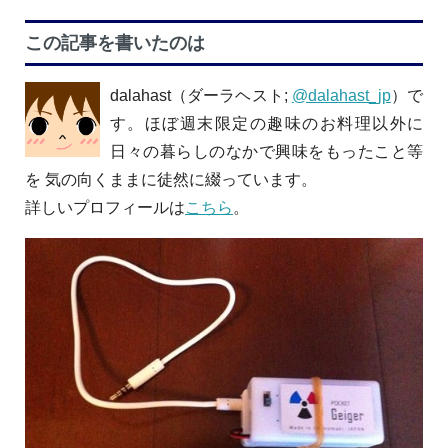
この記事を書いたのは
dalahast（ダーラヘスト;
@dalahast_jp
）で
す。ほぼ週末限定の趣味のお料理以外に
日々の暮らしのなかで興味をもったこと等
を 気の向くままに徒然に綴っています。
詳しいプロフィールは
こちら
。