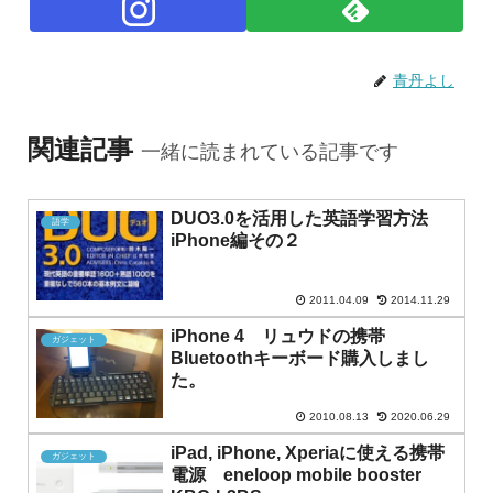
青丹よし
関連記事
一緒に読まれている記事です
DUO3.0を活用した英語学習方法
語学
iPhone編その２
2011.04.09
2014.11.29
iPhone 4 リュウドの携帯
ガジェット
Bluetoothキーボード購入しまし
た。
2010.08.13
2020.06.29
iPad, iPhone, Xperiaに使える携帯
ガジェット
電源 eneloop mobile booster