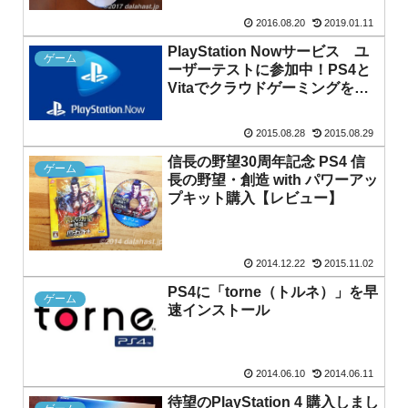
2016.08.20
2019.01.11
PlayStation Nowサービス ユ
ゲーム
ーザーテストに参加中！PS4と
Vitaでクラウドゲーミングを満
喫！
2015.08.28
2015.08.29
信長の野望30周年記念 PS4 信
ゲーム
長の野望・創造 with パワーアッ
プキット購入【レビュー】
2014.12.22
2015.11.02
PS4に「torne（トルネ）」を早
ゲーム
速インストール
2014.06.10
2014.06.11
待望のPlayStation 4 購入しまし