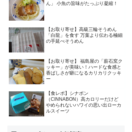
ん」 小魚の旨味がたっぷり凝縮！
【お取り寄せ】高級三輪そうめん
「白龍」を食す 万葉より伝わる極細
の手延べそうめん
【お取り寄せ】 福島屋の「薪石窯ク
ッキー」が美味い！ハードな食感と
香ばしさが癖になるカリカリクッキ
ー
【食レポ】シナボン
（CINNABON）高カロリーだけど
やめられないハワイの思い出ローカ
ルスイーツ