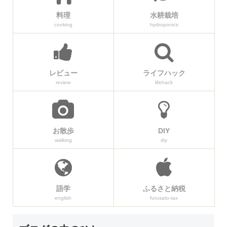
料理
水耕栽培
cooking
hydroponics
レビュー
ライフハック
review
lifehack
お散歩
DIY
walking
diy
語学
ふるさと納税
english
furusato-tax