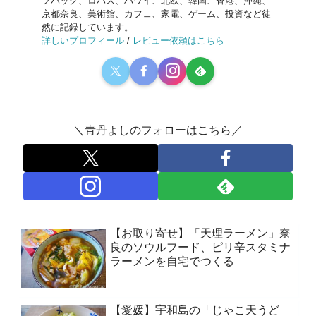
フハック、ロハス、ハワイ、北欧、韓国、香港、沖縄、
京都奈良、美術館、カフェ、家電、ゲーム、投資など徒
然に記録しています。
詳しいプロフィール
/
レビュー依頼はこちら
＼青丹よしのフォローはこちら／
【お取り寄せ】「天理ラーメン」奈
良のソウルフード、ピリ辛スタミナ
ラーメンを自宅でつくる
【愛媛】宇和島の「じゃこ天うど