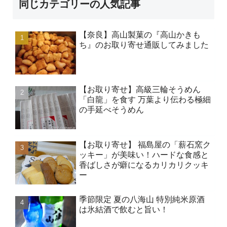
同じカテゴリーの人気記事
【奈良】高山製菓の『高山かきも
ち』のお取り寄せ通販してみました
【お取り寄せ】高級三輪そうめん
「白龍」を食す 万葉より伝わる極細
の手延べそうめん
【お取り寄せ】 福島屋の「薪石窯ク
ッキー」が美味い！ハードな食感と
香ばしさが癖になるカリカリクッキ
ー
季節限定 夏の八海山 特別純米原酒
は氷結酒で飲むと旨い！