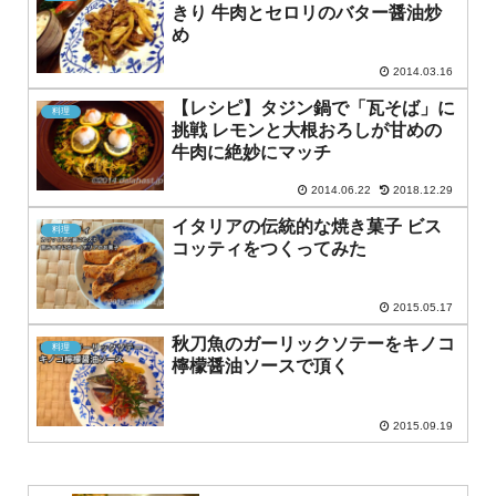
きり 牛肉とセロリのバター醤油炒
め
2014.03.16
【レシピ】タジン鍋で「瓦そば」に
料理
挑戦 レモンと大根おろしが甘めの
牛肉に絶妙にマッチ
2014.06.22
2018.12.29
イタリアの伝統的な焼き菓子 ビス
料理
コッティをつくってみた
2015.05.17
秋刀魚のガーリックソテーをキノコ
料理
檸檬醤油ソースで頂く
2015.09.19