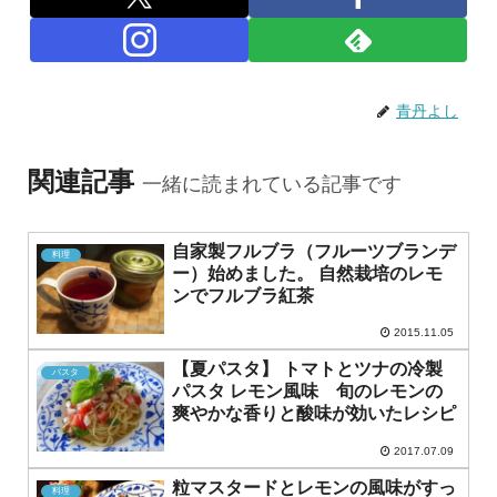
青丹よし
関連記事
一緒に読まれている記事です
自家製フルブラ（フルーツブランデ
料理
ー）始めました。 自然栽培のレモ
ンでフルブラ紅茶
2015.11.05
【夏パスタ】 トマトとツナの冷製
パスタ
パスタ レモン風味 旬のレモンの
爽やかな香りと酸味が効いたレシピ
2017.07.09
粒マスタードとレモンの風味がすっ
料理