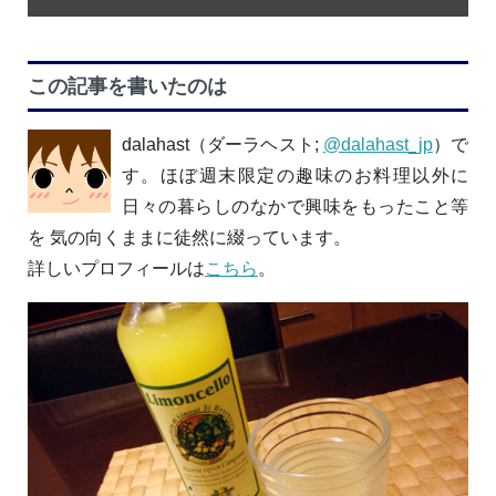
この記事を書いたのは
dalahast（ダーラヘスト;
@dalahast_jp
）で
す。ほぼ週末限定の趣味のお料理以外に
日々の暮らしのなかで興味をもったこと等
を 気の向くままに徒然に綴っています。
詳しいプロフィールは
こちら
。