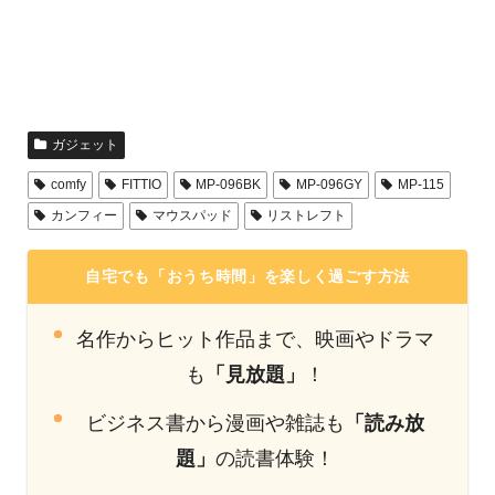
ガジェット
comfy
FITTIO
MP-096BK
MP-096GY
MP-115
カンフィー
マウスパッド
リストレフト
自宅でも「おうち時間」を楽しく過ごす方法
名作からヒット作品まで、映画やドラマ
も
「見放題」
！
ビジネス書から漫画や雑誌も
「読み放
題」
の読書体験！