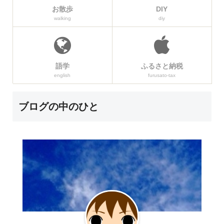
お散歩
DIY
walking
diy
語学
ふるさと納税
english
furusato-tax
ブログの中のひと