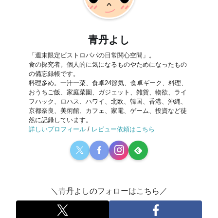
青丹よし
「週末限定ビストロパパの日常関心空間」。
食の探究者。個人的に気になるものやためになったもの
の備忘録帳です。
料理多め。一汁一菜、食卓24節気、食卓ギーク、料理、
おうちご飯、家庭菜園、ガジェット、雑貨、物欲、ライ
フハック、ロハス、ハワイ、北欧、韓国、香港、沖縄、
京都奈良、美術館、カフェ、家電、ゲーム、投資など徒
然に記録しています。
詳しいプロフィール
/
レビュー依頼はこちら
＼青丹よしのフォローはこちら／