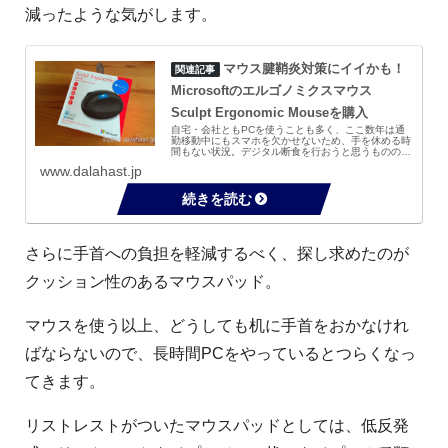
減ったような気がします。
マウス腱鞘炎対策にイイかも！
Microsoftのエルゴノミクスマウス
Sculpt Ergonomic Mouseを購入
自宅・会社ともPCを使うことも多く、ここ数年は通
勤移動中にもスマホを欠かせないため、手を休める時
間もない状況。デジタル断食を行おうと思うものの、
これだけデジタルガジェットに依存している日常なの
www.dalahast.jp
で、なかなか辞めることは難しい。であれば、なる
た...
さらに手首への負担を軽減するべく、探し求めたのが
クッション性のあるマウスパッド。
マウスを使う以上、どうしても机に手首をおかなけれ
ばならないので、長時間PCをやっているとつらくなっ
てきます。
リストレストがついたマウスパッドとしては、低反発