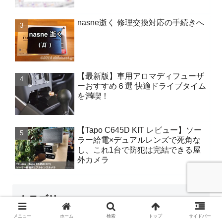
nasne逝く 修理交換対応の手続きへ
【最新版】車用アロマディフューザ
ーおすすめ６選 快適ドライブタイム
を満喫！
【Tapo C645D KIT レビュー】ソー
ラー給電×デュアルレンズで死角な
し、これ1台で防犯は完結できる屋
外カメラ
カテゴリー
メニュー
ホーム
検索
トップ
サイドバー