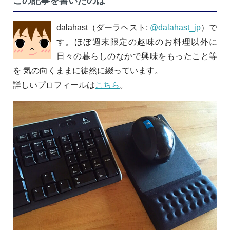
この記事を書いたのは
dalahast（ダーラヘスト;
@dalahast_jp
）で
す。ほぼ週末限定の趣味のお料理以外に
日々の暮らしのなかで興味をもったこと等
を 気の向くままに徒然に綴っています。
詳しいプロフィールは
こちら
。