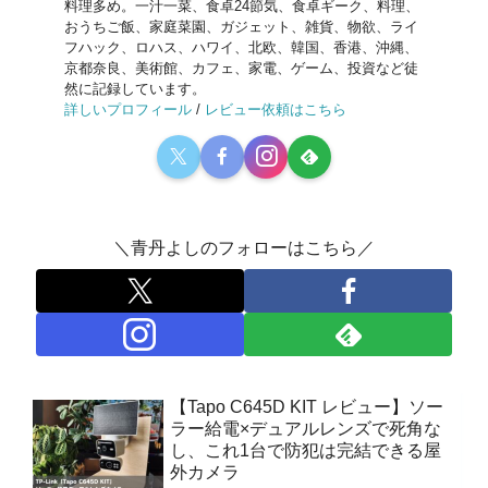
料理多め。一汁一菜、食卓24節気、食卓ギーク、料理、
おうちご飯、家庭菜園、ガジェット、雑貨、物欲、ライ
フハック、ロハス、ハワイ、北欧、韓国、香港、沖縄、
京都奈良、美術館、カフェ、家電、ゲーム、投資など徒
然に記録しています。
詳しいプロフィール
/
レビュー依頼はこちら
＼青丹よしのフォローはこちら／
【Tapo C645D KIT レビュー】ソー
ラー給電×デュアルレンズで死角な
し、これ1台で防犯は完結できる屋
外カメラ