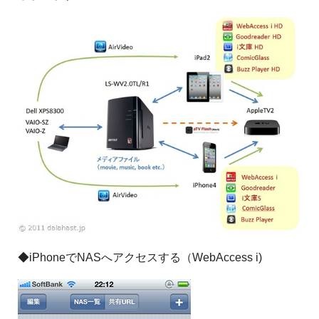
◆iPhoneでNASへアクセスする（WebAccess i)