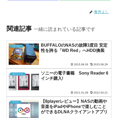
青丹よし
関連記事
一緒に読まれている記事です
BUFFALOのNASの故障3度目 安定
パソコン
性を誇る「WD Red」へHDD換装
2015.08.26
2015.08.29
ソニーの電子書籍 Sony Reader 6
ガジェット
インチ購入!
2011.01.06
2012.04.21
【8playerレビュー】NASの動画や
アプリ
音楽をiPadやiPhoneで楽しむこと
ができるDLNAクライアントアプリ