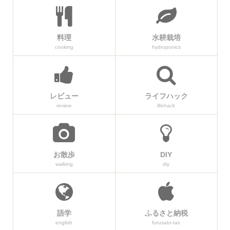
料理
水耕栽培
cooking
hydroponics
レビュー
ライフハック
review
lifehack
お散歩
DIY
walking
diy
語学
ふるさと納税
english
furusato-tax