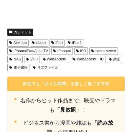
ガジェット
Airvideo
ebook
iPad
iPad2
iPhone/iPad/AppleTV
iPhone4
ISO
itunes server
NAS
VOB
WebAccess i
WebAccess i HD
動画
電子書籍
音楽ファイル
自宅でも「おうち時間」を楽しく過ごす方法
名作からヒット作品まで、映画やドラマ
も
「見放題」
！
ビジネス書から漫画や雑誌も
「読み放