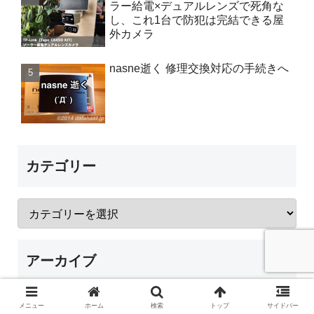
ラー給電×デュアルレンズで死角な
し、これ1台で防犯は完結できる屋
外カメラ
nasne逝く 修理交換対応の手続きへ
カテゴリー
アーカイブ
メニュー
ホーム
検索
トップ
サイドバー