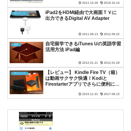
2011.10.29
2019.10.14
iPad2をHDMI経由で大画面ＴＶに
ガジェット
出力できるDigital AV Adapter
2011.09.13
2012.09.22
自宅留学できるiTunes Uの英語学習
語学
活用方法 iPad編
2012.01.21
2012.01.28
【レビュー】 Kindle Fire TV（箱）
ガジェット
は動画サクサク快適！Kodiと
Firestarterアプリでさらに便利にな
る。
2015.12.31
2017.09.15