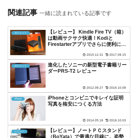
関連記事
一緒に読まれている記事です
【レビュー】 Kindle Fire TV（箱）
ガジェット
は動画サクサク快適！Kodiと
Firestarterアプリでさらに便利にな
る。
2015.12.31
2017.09.15
進化したソニーの新型電子書籍リー
ガジェット
ダーPRS-T2 レビュー
2012.09.27
2016.10.09
iPhoneとコンビニでキレイな証明
iPhone
写真を格安につくる方法
2014.05.19
2019.10.03
【レビュー】ノートＰＣスタンド
レビュー
（BoYata）で最適な目線に。姿勢