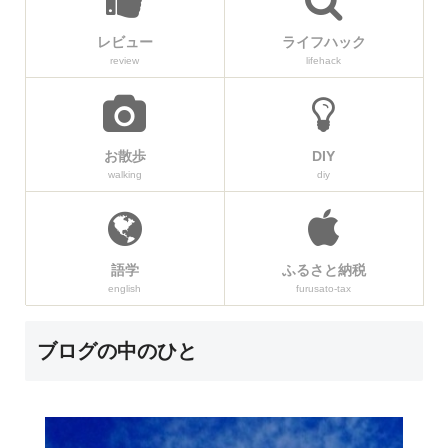
レビュー
ライフハック
review
lifehack
お散歩
DIY
walking
diy
語学
ふるさと納税
english
furusato-tax
ブログの中のひと