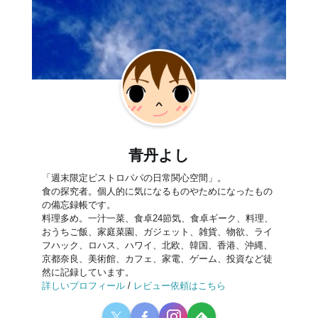
青丹よし
「週末限定ビストロパパの日常関心空間」。
食の探究者。個人的に気になるものやためになったもの
の備忘録帳です。
料理多め。一汁一菜、食卓24節気、食卓ギーク、料理、
おうちご飯、家庭菜園、ガジェット、雑貨、物欲、ライ
フハック、ロハス、ハワイ、北欧、韓国、香港、沖縄、
京都奈良、美術館、カフェ、家電、ゲーム、投資など徒
然に記録しています。
詳しいプロフィール
/
レビュー依頼はこちら