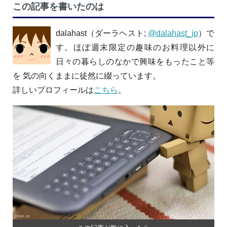
この記事を書いたのは
dalahast（ダーラヘスト;
@dalahast_jp
）で
す。ほぼ週末限定の趣味のお料理以外に
日々の暮らしのなかで興味をもったこと等
を 気の向くままに徒然に綴っています。
詳しいプロフィールは
こちら
。