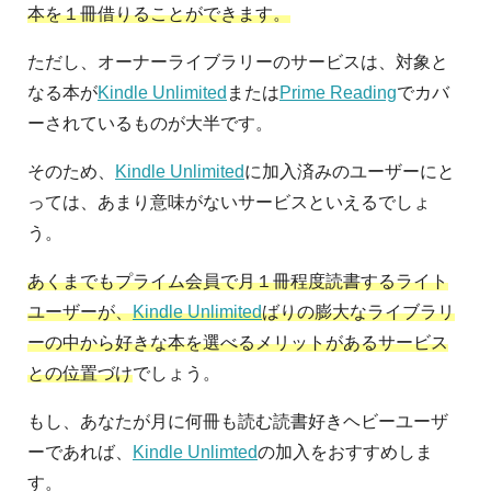
本を１冊借りることができます。
ただし、オーナーライブラリーのサービスは、対象と
なる本が
Kindle Unlimited
または
Prime Reading
でカバ
ーされているものが大半です。
そのため、
Kindle Unlimited
に加入済みのユーザーにと
っては、あまり意味がないサービスといえるでしょ
う。
あくまでもプライム会員で月１冊程度読書するライト
ユーザーが、
Kindle Unlimited
ばりの膨大なライブラリ
ーの中から好きな本を選べるメリットがあるサービス
との位置づけ
でしょう。
もし、あなたが月に何冊も読む読書好きヘビーユーザ
ーであれば、
Kindle Unlimted
の加入をおすすめしま
す。