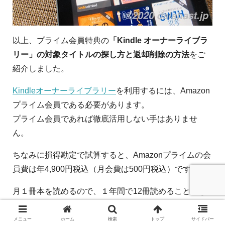
以上、プライム会員特典の
「Kindle オーナーライブラ
リー」の対象タイトルの探し方と返却削除の方法
をご
紹介しました。
Kindleオーナーライブラリー
を利用するには、Amazon
プライム会員である必要があります。
プライム会員であれば徹底活用しない手はありませ
ん。
ちなみに損得勘定で試算すると、Amazonプライムの会
員費は年4,900円税込（月会費は500円税込）です。
月１冊本を読めるので、１年間で12冊読めることにな
り、１冊400円以上の本を読めれば元が取れることにな
ります。
メニュー
ホーム
検索
トップ
サイドバー