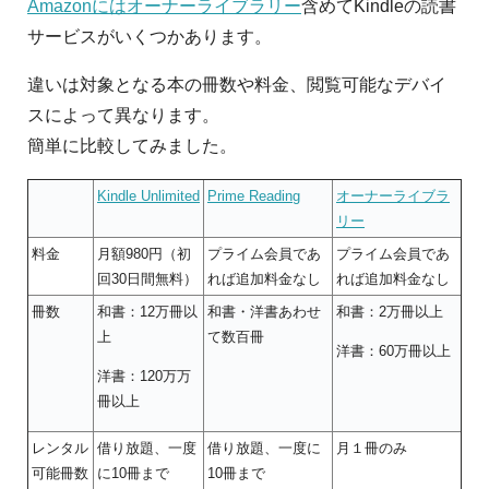
Amazonにはオーナーライブラリー
含めてKindleの読書
サービスがいくつかあります。
違いは対象となる本の冊数や料金、閲覧可能なデバイ
スによって異なります。
簡単に比較してみました。
Kindle Unlimited
Prime Reading
オーナーライブラ
リー
料金
月額980円（初
プライム会員であ
プライム会員であ
回30日間無料）
れば追加料金なし
れば追加料金なし
冊数
和書：12万冊以
和書・洋書あわせ
和書：2万冊以上
上
て数百冊
洋書：60万冊以上
洋書：120万万
冊以上
レンタル
借り放題、一度
借り放題、一度に
月１冊のみ
可能冊数
に10冊まで
10冊まで