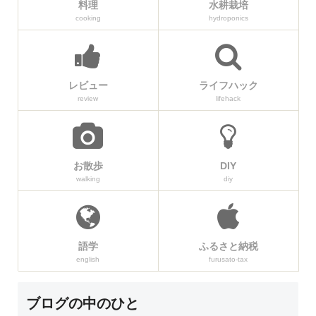
料理
水耕栽培
cooking
hydroponics
レビュー
ライフハック
review
lifehack
お散歩
DIY
walking
diy
語学
ふるさと納税
english
furusato-tax
ブログの中のひと