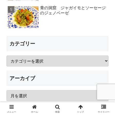
青の洞窟 ジャガイモとソーセージ
のジェノベーゼ
カテゴリー
アーカイブ
レシピブログに参加中♪
メニュー
ホーム
検索
トップ
サイドバー