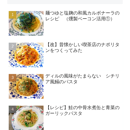
麺つゆと塩麹の和風カルボナーラの
レシピ （燻製ベーコン活用①）
【改】昔懐かしい喫茶店のナポリタ
ンをつくってみた
ディルの風味がたまらない シチリ
ア風鰯のパスタ
【レシピ】鮭の中骨水煮缶と青菜の
ガーリックパスタ