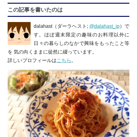
この記事を書いたのは
dalahast（ダーラヘスト;
@dalahast_jp
）で
す。ほぼ週末限定の趣味のお料理以外に
日々の暮らしのなかで興味をもったこと等
を 気の向くままに徒然に綴っています。
詳しいプロフィールは
こちら
。