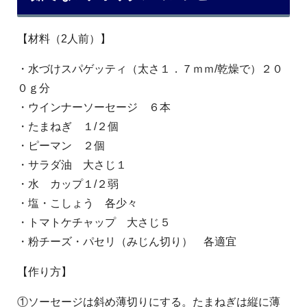
【材料（2人前）】
・水づけスパゲッティ（太さ１．７ｍｍ/乾燥で）２０
０ｇ分
・ウインナーソーセージ ６本
・たまねぎ １/２個
・ピーマン ２個
・サラダ油 大さじ１
・水 カップ１/２弱
・塩・こしょう 各少々
・トマトケチャップ 大さじ５
・粉チーズ・パセリ（みじん切り） 各適宜
【作り方】
①ソーセージは斜め薄切りにする。たまねぎは縦に薄