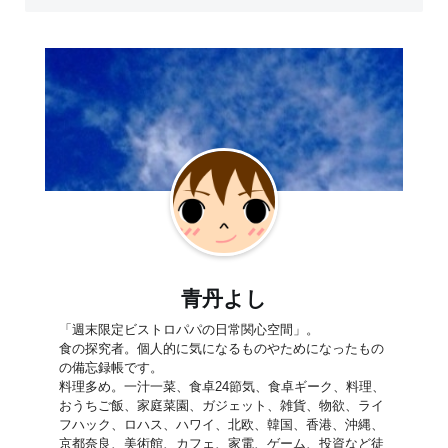
青丹よし
「週末限定ビストロパパの日常関心空間」。
食の探究者。個人的に気になるものやためになったもの
の備忘録帳です。
料理多め。一汁一菜、食卓24節気、食卓ギーク、料理、
おうちご飯、家庭菜園、ガジェット、雑貨、物欲、ライ
フハック、ロハス、ハワイ、北欧、韓国、香港、沖縄、
京都奈良、美術館、カフェ、家電、ゲーム、投資など徒