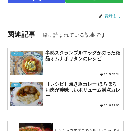
青丹よし
関連記事
一緒に読まれている記事です
半熟スクランブルエッグがのった絶
パスタ
品オムナポリタンのレシピ
2015.05.24
【レシピ】焼き豚カレー ほろほろ
料理
お肉が美味しいボリューム満点カレ
ー
2016.12.05
ビンチョウマグロのカルパッチョ タイ