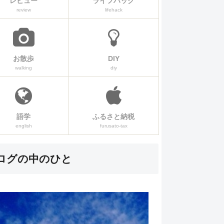
レビュー
ライフハック
review
lifehack
お散歩
DIY
walking
diy
語学
ふるさと納税
english
furusato-tax
ログの中のひと