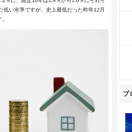
.2％に、固定10年は1.4％から1.6％にそれぞ
だ低い水準ですが、史上最低だった昨年12月
す。
ブ