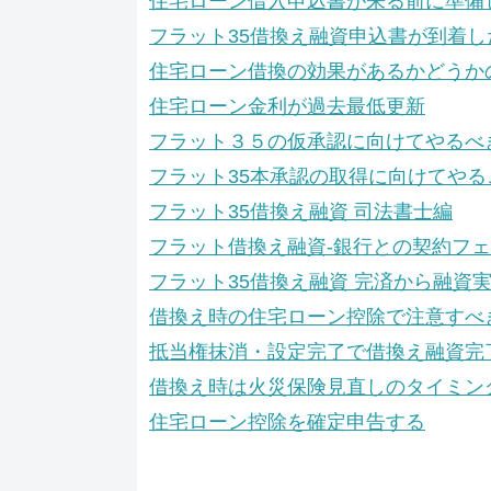
住宅ローン借入申込書が来る前に準備
フラット35借換え融資申込書が到着し
住宅ローン借換の効果があるかどうか
住宅ローン金利が過去最低更新
フラット３５の仮承認に向けてやるべ
フラット35本承認の取得に向けてやる
フラット35借換え融資 司法書士編
フラット借換え融資-銀行との契約フ
フラット35借換え融資 完済から融資
借換え時の住宅ローン控除で注意すべ
抵当権抹消・設定完了で借換え融資完
借換え時は火災保険見直しのタイミン
住宅ローン控除を確定申告する