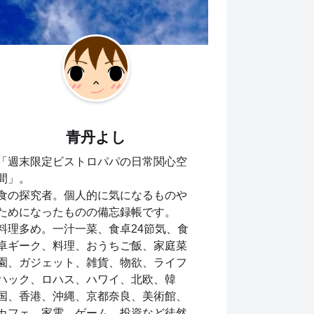
青丹よし
「週末限定ビストロパパの日常関心空
間」。
食の探究者。個人的に気になるものや
ためになったものの備忘録帳です。
料理多め。一汁一菜、食卓24節気、食
卓ギーク、料理、おうちご飯、家庭菜
園、ガジェット、雑貨、物欲、ライフ
ハック、ロハス、ハワイ、北欧、韓
国、香港、沖縄、京都奈良、美術館、
カフェ、家電、ゲーム、投資など徒然