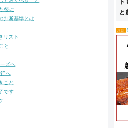
しておくべきこと
ト
た後に
と
の判断基準とは
注目
きリスト
こと
ェーズへ
実行へ
きこと
了です
グ