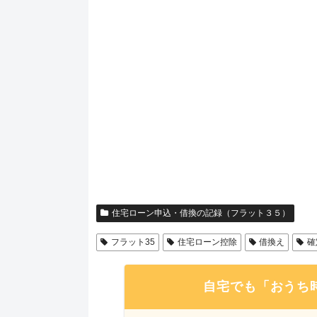
住宅ローン申込・借換の記録（フラット３５）
フラット35
住宅ローン控除
借換え
確
自宅でも「おうち