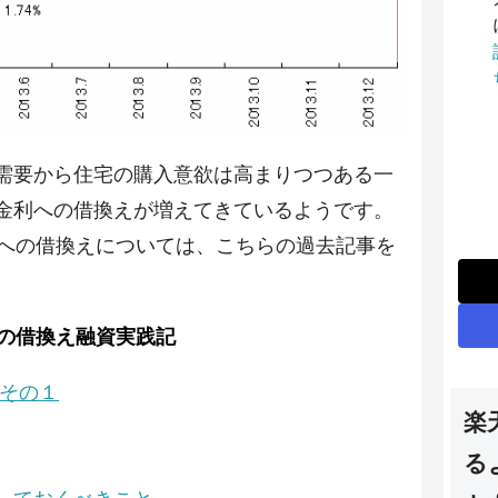
需要から住宅の購入意欲は高まりつつある一
金利への借換えが増えてきているようです。
5への借換えについては、こちらの過去記事を
への借換え融資実践記
録その１
楽
る