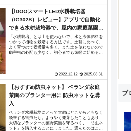
【iDOOスマートLED水耕栽培器
（IG302S）レビュー】アプリで自動化
できる水耕栽培器で、屋内の家庭菜園を
実現しよう！
「水耕栽培」とは土を使わないで、水と液体肥料を
つかって植物を栽培する方法です。土耕に比べて、
よく育つので収穫量も多く、また土を使わないので
病害虫の心配も少なく、初心者でも気軽に始めるこ
とができます。水耕栽培土耕栽培成長が早い収穫量
が多く、品...
2022.12.12
2025.08.31
【おすすめ防虫ネット】 ベランダ家庭
ブ
菜園のプランター用に 防虫ネットを購
入
ベランダ水耕栽培にとって大敵はどこからともなく
飛来する害虫たち。ようやく発芽したこともあり、
大切なプランターの葉野菜類を守るべく、「防虫ネ
ット」を購入することにしました。選んだのはこち