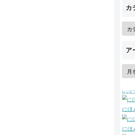
カ
ア
レシピ
にほ
にほ