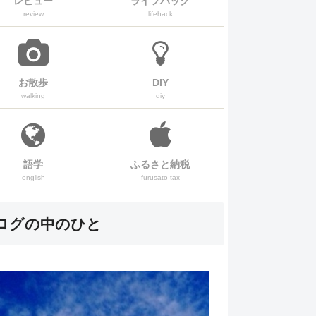
レビュー
ライフハック
review
lifehack
お散歩
DIY
walking
diy
語学
ふるさと納税
english
furusato-tax
ログの中のひと