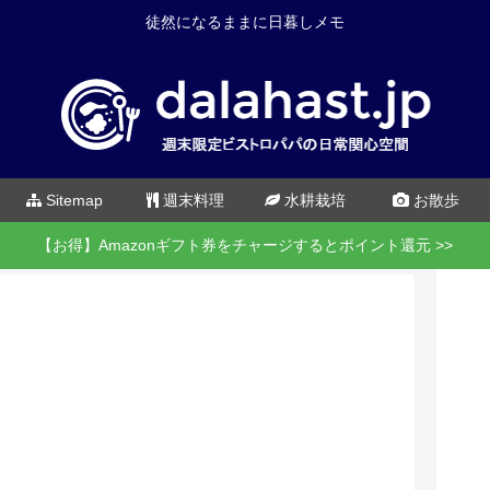
徒然になるままに日暮しメモ
Sitemap
週末料理
水耕栽培
お散歩
【お得】Amazonギフト券をチャージするとポイント還元 >>