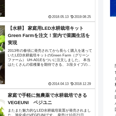
ら第一ビニールさんの「すっぽり虫よけカバー
（小）」です。...
2018.05.13
2019.08.25
【水耕】 家庭用LED水耕栽培キット
Green Farmを注文！室内で菜園生活を
実現
2013年の春頃に発売されてから長らく購入を迷って
いたLED水耕栽培キットのGreen Farm（グリーン
ファーム） UH-A01Eをついに注文しました。 本当
はたくさんの収穫量を期待できる、３段タイプの
Green Farm TRI-TOW...
2014.04.13
2018.12.29
家庭で手軽に無農薬で水耕栽培できる
VEGEUNI ベジユニ
またまた魅力的なLED水耕栽培装置が発売されまし
た。旭化成のVEGEUNIです。 発売は10月21日