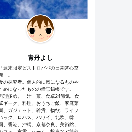
青丹よし
「週末限定ビストロパパの日常関心空
間」。
食の探究者。個人的に気になるものや
ためになったものの備忘録帳です。
料理多め。一汁一菜、食卓24節気、食
卓ギーク、料理、おうちご飯、家庭菜
園、ガジェット、雑貨、物欲、ライフ
ハック、ロハス、ハワイ、北欧、韓
国、香港、沖縄、京都奈良、美術館、
カフェ、家電、ゲーム、投資など徒然