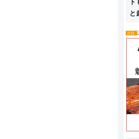
ト
と
注目