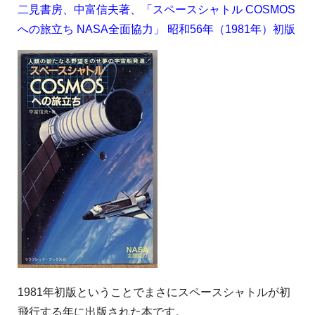
二見書房、中富信夫著、「スペースシャトル COSMOS
への旅立ち NASA全面協力」 昭和56年（1981年）初版
1981年初版ということでまさにスペースシャトルが初
飛行する年に出版された本です。