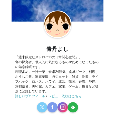
青丹よし
「週末限定ビストロパパの日常関心空間」。
食の探究者。個人的に気になるものやためになったもの
の備忘録帳です。
料理多め。一汁一菜、食卓24節気、食卓ギーク、料理、
おうちご飯、家庭菜園、ガジェット、雑貨、物欲、ライ
フハック、ロハス、ハワイ、北欧、韓国、香港、沖縄、
京都奈良、美術館、カフェ、家電、ゲーム、投資など徒
然に記録しています。
詳しいプロフィール
/
レビュー依頼はこちら