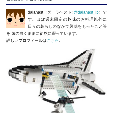
dalahast（ダーラヘスト;
@dalahast_jp
）で
す。ほぼ週末限定の趣味のお料理以外に
日々の暮らしのなかで興味をもったこと等
を 気の向くままに徒然に綴っています。
詳しいプロフィールは
こちら
。