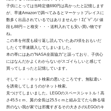
子供にとっては当時定価690円は高かったと記憶します
が、早速Amazonで調べてみるとマーケットプレイスに
数多く出品されているではありませんか！Σ(ﾟ∀ﾟﾉ)ﾉ 値
段も88円～と格安・・・送料入れても安い買い物です
ね。
この本を何度も繰り返し読んでいたあの頃をおもいだ
したくて早速購入してしまいました。
本の帯にはあの”NASA全面協力”と謳っており、子供心
にはなんだかよくわからないがスゴイらしいと感じて
買ってしまったと記憶しています。
そして・・・ネット検索の悪いところです。無駄遣い
を誘発してしまうのがネット検索。
見つけてしまいました。LEGOのスペースシャトル！高
さ45.5ｃｍ、翼の全長は25.5ｃｍと組み立てたら飾る場
所のない我が家では邪魔すぎるその大きさのLEGOのキ