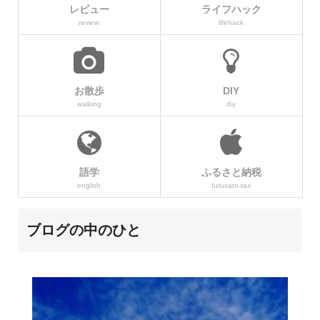
レビュー
ライフハック
review
lifehack
お散歩
DIY
walking
diy
語学
ふるさと納税
english
furusato-tax
ブログの中のひと