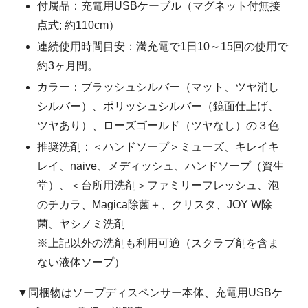
付属品：充電用USBケーブル（マグネット付無接
点式; 約110cm）
連続使用時間目安：満充電で1日10～15回の使用で
約3ヶ月間。
カラー：ブラッシュシルバー（マット、ツヤ消し
シルバー）、ポリッシュシルバー（鏡面仕上げ、
ツヤあり）、ローズゴールド（ツヤなし）の３色
推奨洗剤：＜ハンドソープ＞ミューズ、キレイキ
レイ、naive、メディッシュ、ハンドソープ（資生
堂）、＜台所用洗剤＞ファミリーフレッシュ、泡
のチカラ、Magica除菌＋、クリスタ、JOY W除
菌、ヤシノミ洗剤
※上記以外の洗剤も利用可適（スクラブ剤を含ま
ない液体ソープ）
▼同梱物はソープディスペンサー本体、充電用USBケ