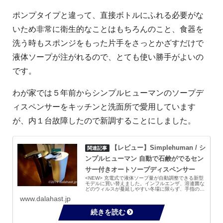
ポンプタイプと違って、直接ボトルにふれる必要がな
いため非常に衛生的なことはもちろんのこと、食器を
洗う時もスポンジをもった片手をさっとかざすだけで
液体ソープが注がれるので、とても使い勝手がよいの
です。
わが家では５年前からシンプルヒューマンのソープデ
ィスペンサーをキッチンと洗面所で愛用しています
が、内１台故障したので新調することにしました。
【レビュー】Simplehuman / シ
ンプルヒューマン 自動で石鹸がでるセン
サー付きオートソープディスペンサー
<NEW> 充電式で液体ソープ量が自動調整できる新型
モデルに買い替えました。インフルエンザ、溶連菌な
どのウィルスが蔓延しやすい冬場に限らず、手指の衛
生管理は感染予防が大切です。手洗いするにはまず蛇
www.dalahast.jp
口をひねって、石鹸をつけてよく泡立てて洗う流...