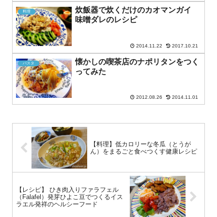
炊飯器で炊くだけのカオマンガイ
料理
味噌ダレのレシピ
2014.11.22
2017.10.21
懐かしの喫茶店のナポリタンをつく
パスタ
ってみた
2012.08.26
2014.11.01
【料理】低カロリーな冬瓜（とうが
ん）をまるごと食べつくす健康レシピ
【レシピ】 ひき肉入りファラフェル
（Falafel）発芽ひよこ豆でつくるイス
ラエル発祥のヘルシーフード