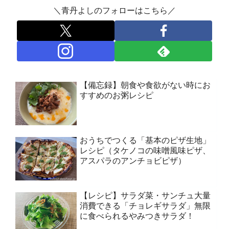
＼青丹よしのフォローはこちら／
【備忘録】朝食や食欲がない時にお
すすめのお粥レシピ
おうちでつくる「基本のピザ生地」
レシピ（タケノコの味噌風味ピザ、
アスパラのアンチョビピザ）
【レシピ】サラダ菜・サンチュ大量
消費できる「チョレギサラダ」無限
に食べられるやみつきサラダ！