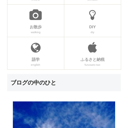
お散歩
DIY
walking
diy
語学
ふるさと納税
english
furusato-tax
ブログの中のひと