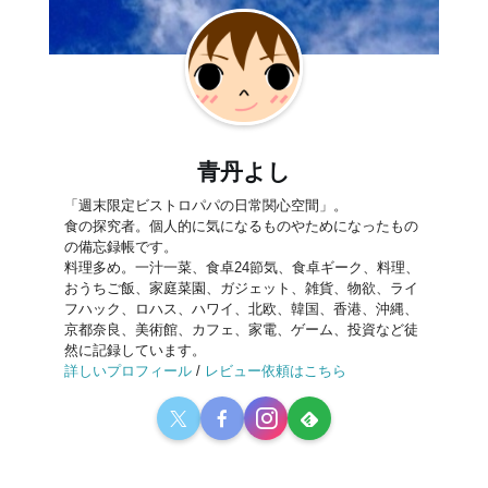
青丹よし
「週末限定ビストロパパの日常関心空間」。
食の探究者。個人的に気になるものやためになったもの
の備忘録帳です。
料理多め。一汁一菜、食卓24節気、食卓ギーク、料理、
おうちご飯、家庭菜園、ガジェット、雑貨、物欲、ライ
フハック、ロハス、ハワイ、北欧、韓国、香港、沖縄、
京都奈良、美術館、カフェ、家電、ゲーム、投資など徒
然に記録しています。
詳しいプロフィール
/
レビュー依頼はこちら