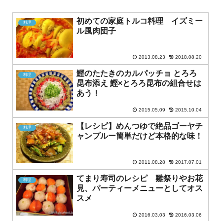
初めての家庭トルコ料理 イズミー
料理
ル風肉団子
2013.08.23
2018.08.20
鰹のたたきのカルパッチョ とろろ
料理
昆布添え 鰹×とろろ昆布の組合せは
あう！
2015.05.09
2015.10.04
【レシピ】めんつゆで絶品ゴーヤチ
料理
ャンプルー簡単だけど本格的な味！
2011.08.28
2017.07.01
てまり寿司のレシピ 雛祭りやお花
料理
見、パーティーメニューとしてオス
スメ
2016.03.03
2016.03.06