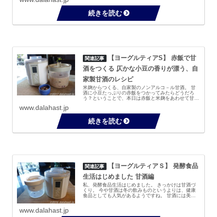
うな気もします。実家ではこの時期になると鮭や根
菜...
【ヨーグルティアS】 赤飯で甘
酒をつくる 仄かな小豆の香りが漂う、自
家製甘酒のレシピ
米麹からつくる、自家製のノンアルコ－ル甘酒。 甘
酒に小豆たっぷりの赤飯をつかってみたらどうだろ
う？ということで、本日は赤飯と米麹をあわせて甘酒
づくりです。 甘酒づくりに欠かせないのが温度管
www.dalahast.jp
理。わたしが愛用しているヨ－グルティアSを使え
ば、炊...
【ヨーグルティアＳ】 発酵食品
生活はじめました 甘酒編
私、発酵食品生活はじめました。 きっかけは甘酒づ
くり。 今や甘酒は冬の飲みものというよりは、健康
食品としても人気があるようですね。 甘酒には美肌
効果、美髪効果、脂質の代謝促進、便秘改善、疲労回
復、リラックス効果などがあると言われています。 ...
www.dalahast.jp