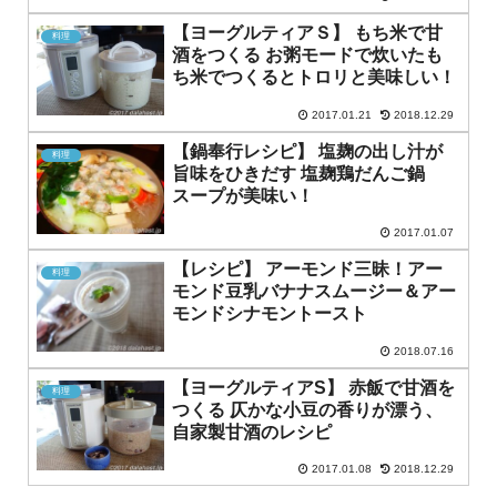
【ヨーグルティアＳ】 もち米で甘
料理
酒をつくる お粥モードで炊いたも
ち米でつくるとトロリと美味しい！
2017.01.21
2018.12.29
【鍋奉行レシピ】 塩麹の出し汁が
料理
旨味をひきだす 塩麹鶏だんご鍋
スープが美味い！
2017.01.07
【レシピ】 アーモンド三昧！アー
料理
モンド豆乳バナナスムージー＆アー
モンドシナモントースト
2018.07.16
【ヨーグルティアS】 赤飯で甘酒を
料理
つくる 仄かな小豆の香りが漂う、
自家製甘酒のレシピ
2017.01.08
2018.12.29