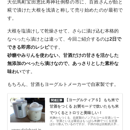
大伝馬町宝田恵比寿神社例祭の市に、百姓さんが飴と
糀で漬けた大根を浅漬と称して売り始めたのが最初で
す。
大根を塩漬けして乾燥させて、さらに漬け込む本格的
なべったら漬けとは違って、今回ご紹介するのは
2日で
できる即席のレシピ
です。
砂糖やみりんを使わない、甘酒だけの甘さを活かした
無添加のべったら漬けなので、あっさりとした素朴な
味わい
です。
もちろん、甘酒もヨーグルトメーカーで自家製です。
【ヨーグルティアＳ】 もち米で
甘酒をつくる お粥モードで炊いたもち米
でつくるとトロリと美味しい！
米麹からつくる、自家製のノンアルコール甘酒シリー
ズ。 甘酒といえば最近はもっぱら米麹でつくる甘酒
ばかり飲んでいるのですが、子供の頃は比較的入手し
やすくて低コストでつくれる酒粕の甘酒が多かったよ
www.dalahast.jp