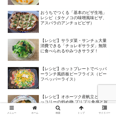
おうちでつくる「基本のピザ生地」
レシピ（タケノコの味噌風味ピザ、
アスパラのアンチョビピザ）
【レシピ】サラダ菜・サンチュ大量
消費できる「チョレギサラダ」無限
に食べられるやみつきサラダ！
【レシピ】ホットプレートでペッパ
ーランチ風鉄板ビーフライス（ビー
フペッパーライス）
【レシピ】オホーツク産帆立とブロ
ッコリーの炒め物 プリプリ食感と旨
味が絶品！
メニュー
ホーム
検索
トップ
サイドバー