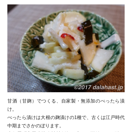
甘酒（甘麹）でつくる、自家製・無添加のべったら漬
け。
べったら漬けは大根の麹漬けの1種で、古くは江戸時代
中期までさかのぼります。