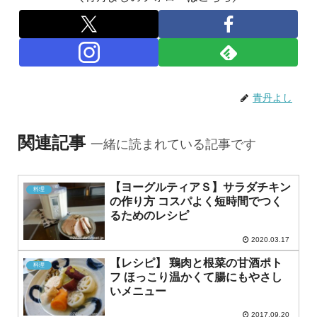
青丹よし
関連記事
一緒に読まれている記事です
【ヨーグルティアＳ】サラダチキン
料理
の作り方 コスパよく短時間でつく
るためのレシピ
2020.03.17
【レシピ】 鶏肉と根菜の甘酒ポト
料理
フ ほっこり温かくて腸にもやさし
いメニュー
2017.09.20