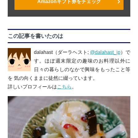
Amazonギフト券をチェック
この記事を書いたのは
dalahast（ダーラヘスト;
@dalahast_jp
）で
す。ほぼ週末限定の趣味のお料理以外に
日々の暮らしのなかで興味をもったこと等
を 気の向くままに徒然に綴っています。
詳しいプロフィールは
こちら
。