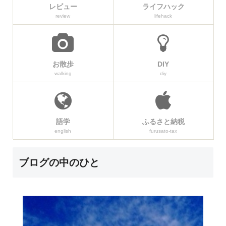
レビュー
ライフハック
review
lifehack
お散歩
DIY
walking
diy
語学
ふるさと納税
english
furusato-tax
ブログの中のひと