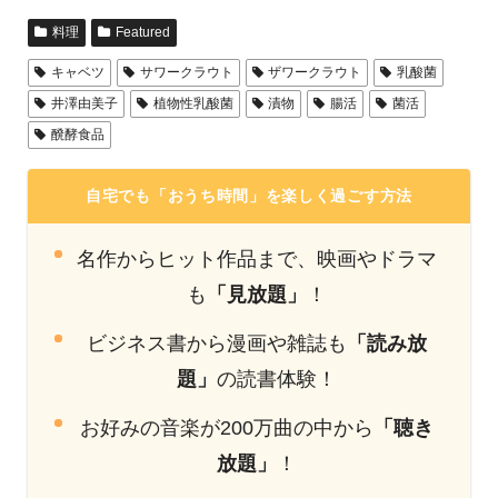
料理
Featured
キャベツ
サワークラウト
ザワークラウト
乳酸菌
井澤由美子
植物性乳酸菌
漬物
腸活
菌活
醗酵食品
自宅でも「おうち時間」を楽しく過ごす方法
名作からヒット作品まで、映画やドラマ
も
「見放題」
！
ビジネス書から漫画や雑誌も
「読み放
題」
の読書体験！
お好みの音楽が200万曲の中から
「聴き
放題」
！