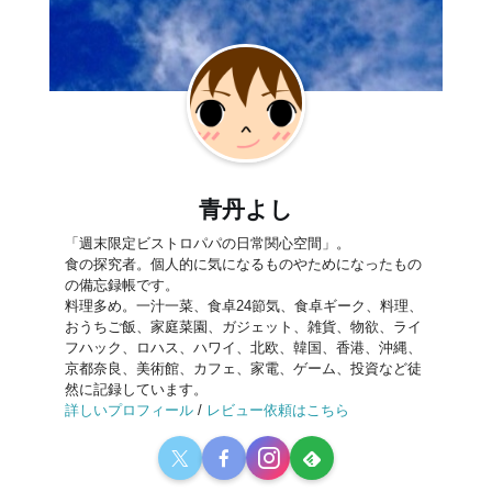
青丹よし
「週末限定ビストロパパの日常関心空間」。
食の探究者。個人的に気になるものやためになったもの
の備忘録帳です。
料理多め。一汁一菜、食卓24節気、食卓ギーク、料理、
おうちご飯、家庭菜園、ガジェット、雑貨、物欲、ライ
フハック、ロハス、ハワイ、北欧、韓国、香港、沖縄、
京都奈良、美術館、カフェ、家電、ゲーム、投資など徒
然に記録しています。
詳しいプロフィール
/
レビュー依頼はこちら