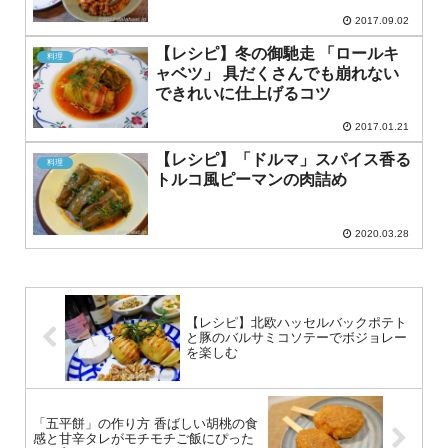
2017.09.02
【レシピ】冬の御馳走 「ロールキ
料理
ャベツ」 具だくさんでも崩れない
できれいに仕上げるコツ
2017.01.21
【レシピ】「ドルマ」スパイス香る
料理
トルコ風ピーマンの肉詰め
2020.03.28
【レシピ】北欧ハッセルバックポテト
と豚のバルサミコソテーでボジョレー
を楽しむ
「五平餅」の作り方 香ばしい胡桃の食
感と甘辛タレがモチモチご飯にぴった