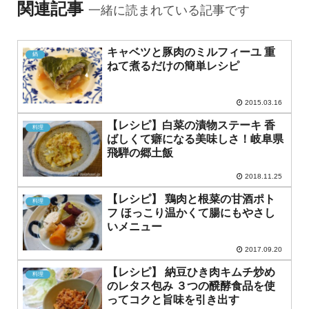
関連記事
一緒に読まれている記事です
キャベツと豚肉のミルフィーユ 重
鍋
ねて煮るだけの簡単レシピ
2015.03.16
【レシピ】白菜の漬物ステーキ 香
料理
ばしくて癖になる美味しさ！岐阜県
飛騨の郷土飯
2018.11.25
【レシピ】 鶏肉と根菜の甘酒ポト
料理
フ ほっこり温かくて腸にもやさし
いメニュー
2017.09.20
【レシピ】 納豆ひき肉キムチ炒め
料理
のレタス包み ３つの醗酵食品を使
ってコクと旨味を引き出す