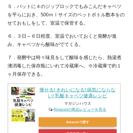
５．バットに４のジップロックでもみこんだキャベツ
を平らにおき、500ｍｌサイズのペットボトル数本をの
せておもしをして、室温で保管する。
６．３日～６日程度、室温でおいておくと発酵が進
み、キャベツから酸味がでてくる。
７．発酵中は時々味見をして酸味を感じたら、熱湯煮
沸消毒した保存瓶にいれて冷蔵庫へ。※冷蔵庫で約１
ヶ月保存できる。
痩せる! きれいになる! 病気にならな
い! 乳酸キャベツ健康レシピ
マガジンハウス
Amazonの商品レビューを見る
Amazonで探す