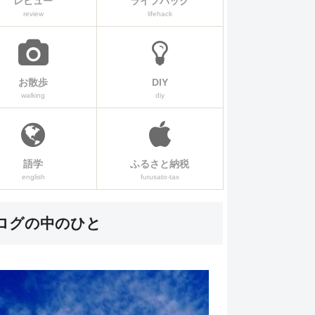
レビュー
ライフハック
review
lifehack
お散歩
DIY
walking
diy
語学
ふるさと納税
english
furusato-tax
ログの中のひと