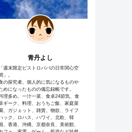
青丹よし
「週末限定ビストロパパの日常関心空
間」。
食の探究者。個人的に気になるものや
ためになったものの備忘録帳です。
料理多め。一汁一菜、食卓24節気、食
卓ギーク、料理、おうちご飯、家庭菜
園、ガジェット、雑貨、物欲、ライフ
ハック、ロハス、ハワイ、北欧、韓
国、香港、沖縄、京都奈良、美術館、
カフェ、家電、ゲーム、投資など徒然