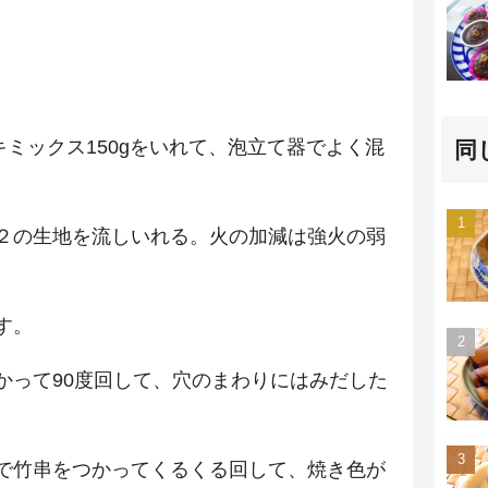
キミックス150gをいれて、泡立て器でよく混
同
２の生地を流しいれる。火の加減は強火の弱
す。
かって90度回して、穴のまわりにはみだした
で竹串をつかってくるくる回して、焼き色が