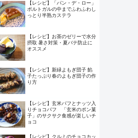
【レシピ】「パン・デ・ロー」
ポルトガルの中までふわふわし
っとり半熟カステラ
【レシピ】お茶のゼリーで水分
摂取 暑さ対策・夏バテ防止に
オススメ
【レシピ】新緑よもぎ団子 餡
子たっぷり春のよもぎ団子の作
り方
【レシピ】玄米パフとナッツ入
りチョコパフ 「玄米のポン菓
子」のサクサク食感が楽しいチ
ョコ
【レシピ】クルミのチョコカッ