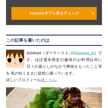
Amazonギフト券をチェック
この記事を書いたのは
dalahast（ダーラヘスト;
@dalahast_jp
）で
す。ほぼ週末限定の趣味のお料理以外に
日々の暮らしのなかで興味をもったこと等
を 気の向くままに徒然に綴っています。
詳しいプロフィールは
こちら
。