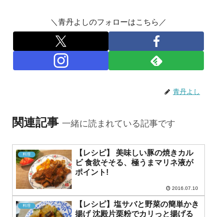
＼青丹よしのフォローはこちら／
青丹よし
関連記事
一緒に読まれている記事です
【レシピ】 美味しい豚の焼きカル
料理
ビ 食欲そそる、極うまマリネ液が
ポイント!
2016.07.10
【レシピ】塩サバと野菜の簡単かき
料理
揚げ 沈殿片栗粉でカリっと揚げる