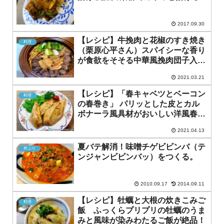
2017.09.30
【レシピ】牛挽肉と花椒のすき焼き
料理
（栗原心平さん）スパイシーな香り
が食欲をそそる中華風挽肉団子入り
鍋
2021.03.21
【レシピ】「春キャベツとベーコン
料理
の春巻き」 パリッとした皮とカル
ボナーラ風具材がおいしい洋風春巻
き
2021.04.13
夏バテ解消！味噌チゲビビンバ（テ
丼ぶり
ンジャンビビンバッ）をつくる。
2010.09.17
2014.09.11
【レシピ】牡蠣と大根の炊きこみご
料理
飯 ふっくらプリプリの牡蠣のうま
みと風味が染みわたるご飯が絶品！