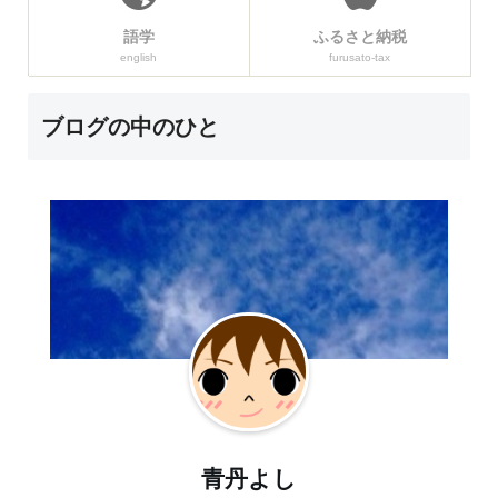
語学
ふるさと納税
english
furusato-tax
ブログの中のひと
青丹よし