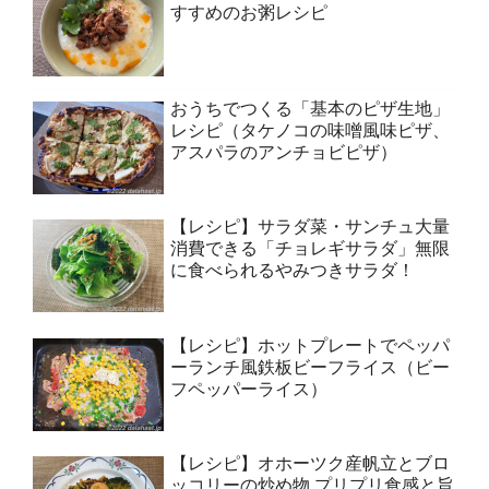
すすめのお粥レシピ
おうちでつくる「基本のピザ生地」
レシピ（タケノコの味噌風味ピザ、
アスパラのアンチョビピザ）
【レシピ】サラダ菜・サンチュ大量
消費できる「チョレギサラダ」無限
に食べられるやみつきサラダ！
【レシピ】ホットプレートでペッパ
ーランチ風鉄板ビーフライス（ビー
フペッパーライス）
【レシピ】オホーツク産帆立とブロ
ッコリーの炒め物 プリプリ食感と旨