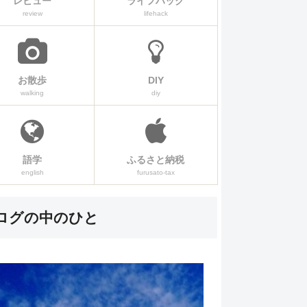
レビュー
ライフハック
review
lifehack
お散歩
DIY
walking
diy
語学
ふるさと納税
english
furusato-tax
ログの中のひと