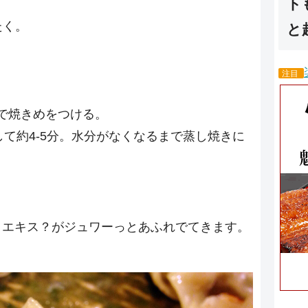
ト
たく。
と
注目
で焼きめをつける。
して約4-5分。水分がなくなるまで蒸し焼きに
？エキス？がジュワーっとあふれでてきます。