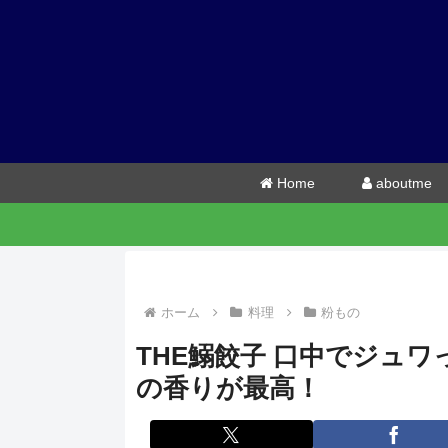
Home
aboutme
ホーム
料理
粉もの
THE鰯餃子 口中でジュ
の香りが最高！