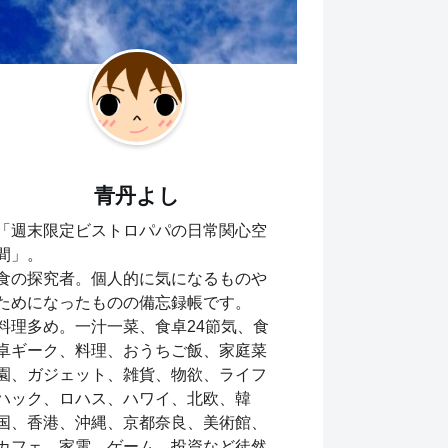
青丹よし
「週末限定ビストロパパの日常関心空
間」。
食の探究者。個人的に気になるものや
ためになったものの備忘録帳です。
料理多め。一汁一菜、食卓24節気、食
卓ギーク、料理、おうちご飯、家庭菜
園、ガジェット、雑貨、物欲、ライフ
ハック、ロハス、ハワイ、北欧、韓
国、香港、沖縄、京都奈良、美術館、
カフェ、家電、ゲーム、投資など徒然