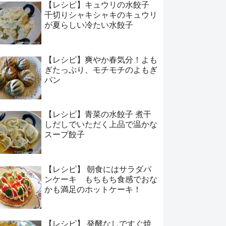
【レシピ】キュウリの水餃子
千切りシャキシャキのキュウリ
が夏らしい冷たい水餃子
【レシピ】爽やか春気分！よも
ぎたっぷり、モチモチのよもぎ
パン
【レシピ】青菜の水餃子 煮干
しだしでいただく上品で温かな
スープ餃子
【レシピ】 朝食にはサラダパ
ンケーキ もちもち食感でおな
かも満足のホットケーキ！
【レシピ】 発酵なしですぐ焼