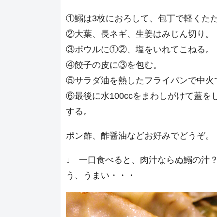
①鰯は3枚におろして、包丁で軽くた
②大葉、長ネギ、生姜はみじん切り。
③ボウルに①②、塩をいれてこねる。
④餃子の皮に③を包む。
⑤サラダ油を熱したフライパンで中火
⑥最後に水100ccをまわしがけて蓋を
する。
ポン酢、酢醤油などお好みでどうぞ。
↓ 一口食べると、肉汁ならぬ鰯の汁
う、うまい・・・